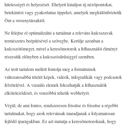
hitelességét és helyezését. Ehelyett kínáljon új nézőpontokat,
betekintést vagy gyakorlatias tippeket, amelyek megkülönböztetik
Önt a versenytársaktól.
Ne felejtse el optimalizálni a tartalmat a releváns kulcsszavak
természetes beépítésével a szövegbe. Kerülje azonban a
kulcsszótömeget, mivel a keresőmotorok a felhasználói élményt
részesítik előnyben a kulcsszósűrűséggel szemben.
Az írott tartalom mellett fontolja meg a formátumok
változatosabbá tételét képek, videók, infografikák vagy podcastok
felvételével. A vizuális elemek fokozhatják a felhasználók
elköteleződését, és vonzóbbá tehetik webhelyét.
Végül, de ami fontos, rendszeresen frissítse és frissítse a régebbi
tartalmakat, hogy azok relevánsak maradjanak a folyamatosan
fejlődő iparágakban. Ez azt mutatja a keresőmotoroknak, hogy