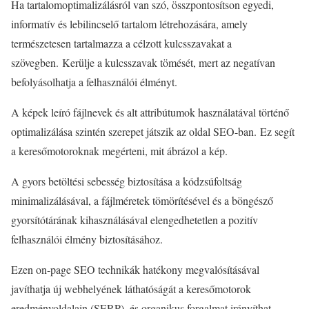
Ha tartalomoptimalizálásról van szó, összpontosítson egyedi,
informatív és lebilincselő tartalom létrehozására, amely
természetesen tartalmazza a célzott kulcsszavakat a
szövegben. Kerülje a kulcsszavak tömését, mert az negatívan
befolyásolhatja a felhasználói élményt.
A képek leíró fájlnevek és alt attribútumok használatával történő
optimalizálása szintén szerepet játszik az oldal SEO-ban. Ez segít
a keresőmotoroknak megérteni, mit ábrázol a kép.
A gyors betöltési sebesség biztosítása a kódzsúfoltság
minimalizálásával, a fájlméretek tömörítésével és a böngésző
gyorsítótárának kihasználásával elengedhetetlen a pozitív
felhasználói élmény biztosításához.
Ezen on-page SEO technikák hatékony megvalósításával
javíthatja új webhelyének láthatóságát a keresőmotorok
eredményoldalain (SERP), és organikus forgalmat irányíthat