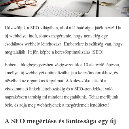
Üdvözöljük a SEO világában, ahol a láthatóság a játék neve! Ha
új webhelyet indít, fontos megértenie, hogy nem elég egy
csodálatos webhely létrehozása. Emberekre is szükség van, hogy
megtalálják. Itt jön képbe a keresőoptimalizálás (SEO).
Ebben a blogbejegyzésben végigvezetjük a 10 alapvető lépésen,
amellyel új webhelyét optimalizálhatja a keresőmotorokhoz, és
növelheti az organikus forgalmat.
A kulcsszókutatástól a
visszamutató linkek létrehozásáig és a SEO-trendekkel való
naprakészen tartásig mi mindent megtalálunk. Tehát merüljünk
bele, és adja meg webhelyének a megérdemelt lendületet!
A SEO megértése és fontossága egy új