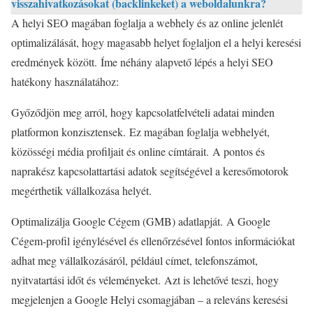
visszahivatkozásokat (backlinkeket) a weboldalunkra?
A helyi SEO magában foglalja a webhely és az online jelenlét
optimalizálását, hogy magasabb helyet foglaljon el a helyi keresési
eredmények között. Íme néhány alapvető lépés a helyi SEO
hatékony használatához:
Győződjön meg arról, hogy kapcsolatfelvételi adatai minden
platformon konzisztensek. Ez magában foglalja webhelyét,
közösségi média profiljait és online címtárait. A pontos és
naprakész kapcsolattartási adatok segítségével a keresőmotorok
megérthetik vállalkozása helyét.
Optimalizálja Google Cégem (GMB) adatlapját. A Google
Cégem-profil igénylésével és ellenőrzésével fontos információkat
adhat meg vállalkozásáról, például címet, telefonszámot,
nyitvatartási időt és véleményeket. Azt is lehetővé teszi, hogy
megjelenjen a Google Helyi csomagjában – a releváns keresési