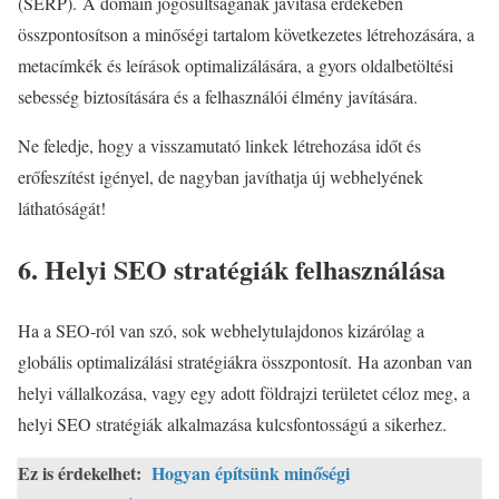
(SERP). A domain jogosultságának javítása érdekében
összpontosítson a minőségi tartalom következetes létrehozására, a
metacímkék és leírások optimalizálására, a gyors oldalbetöltési
sebesség biztosítására és a felhasználói élmény javítására.
Ne feledje, hogy a visszamutató linkek létrehozása időt és
erőfeszítést igényel, de nagyban javíthatja új webhelyének
láthatóságát!
6. Helyi SEO stratégiák felhasználása
Ha a SEO-ról van szó, sok webhelytulajdonos kizárólag a
globális optimalizálási stratégiákra összpontosít. Ha azonban van
helyi vállalkozása, vagy egy adott földrajzi területet céloz meg, a
helyi SEO stratégiák alkalmazása kulcsfontosságú a sikerhez.
Ez is érdekelhet:
Hogyan építsünk minőségi