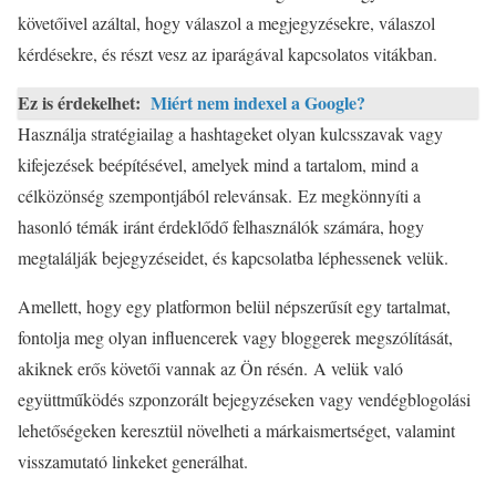
követőivel azáltal, hogy válaszol a megjegyzésekre, válaszol
kérdésekre, és részt vesz az iparágával kapcsolatos vitákban.
Ez is érdekelhet:
Miért nem indexel a Google?
Használja stratégiailag a hashtageket olyan kulcsszavak vagy
kifejezések beépítésével, amelyek mind a tartalom, mind a
célközönség szempontjából relevánsak. Ez megkönnyíti a
hasonló témák iránt érdeklődő felhasználók számára, hogy
megtalálják bejegyzéseidet, és kapcsolatba léphessenek velük.
Amellett, hogy egy platformon belül népszerűsít egy tartalmat,
fontolja meg olyan influencerek vagy bloggerek megszólítását,
akiknek erős követői vannak az Ön résén. A velük való
együttműködés szponzorált bejegyzéseken vagy vendégblogolási
lehetőségeken keresztül növelheti a márkaismertséget, valamint
visszamutató linkeket generálhat.