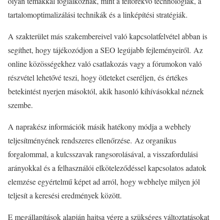
olyan témákkal foglalkoznak, mint a feltörekvő technológiák, a
tartalomoptimalizálási technikák és a linképítési stratégiák.
A szakterület más szakembereivel való kapcsolatfelvétel abban is
segíthet, hogy tájékozódjon a SEO legújabb fejleményeiről. Az
online közösségekhez való csatlakozás vagy a fórumokon való
részvétel lehetővé teszi, hogy ötleteket cseréljen, és értékes
betekintést nyerjen másoktól, akik hasonló kihívásokkal néznek
szembe.
A naprakész információk másik hatékony módja a webhely
teljesítményének rendszeres ellenőrzése. Az organikus
forgalommal, a kulcsszavak rangsorolásával, a visszafordulási
arányokkal és a felhasználói elköteleződéssel kapcsolatos adatok
elemzése egyértelmű képet ad arról, hogy webhelye milyen jól
teljesít a keresési eredmények között.
E megállapítások alapján hajtsa végre a szükséges változtatásokat