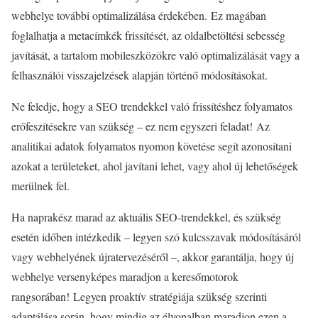
webhelye további optimalizálása érdekében. Ez magában
foglalhatja a metacímkék frissítését, az oldalbetöltési sebesség
javítását, a tartalom mobileszközökre való optimalizálását vagy a
felhasználói visszajelzések alapján történő módosításokat.
Ne feledje, hogy a SEO trendekkel való frissítéshez folyamatos
erőfeszítésekre van szükség – ez nem egyszeri feladat! Az
analitikai adatok folyamatos nyomon követése segít azonosítani
azokat a területeket, ahol javítani lehet, vagy ahol új lehetőségek
merülnek fel.
Ha naprakész marad az aktuális SEO-trendekkel, és szükség
esetén időben intézkedik – legyen szó kulcsszavak módosításáról
vagy webhelyének újratervezéséről –, akkor garantálja, hogy új
webhelye versenyképes maradjon a keresőmotorok
rangsorában! Legyen proaktív stratégiája szükség szerinti
adaptálása során, hogy mindig az élvonalban maradjon ezen a