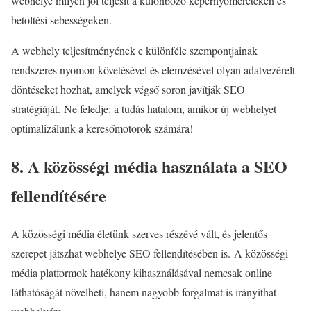
webhelye milyen jól teljesít a különböző képernyőméreteken és
betöltési sebességeken.
A webhely teljesítményének e különféle szempontjainak
rendszeres nyomon követésével és elemzésével olyan adatvezérelt
döntéseket hozhat, amelyek végső soron javítják SEO
stratégiáját. Ne feledje: a tudás hatalom, amikor új webhelyet
optimalizálunk a keresőmotorok számára!
8. A közösségi média használata a SEO
fellendítésére
A közösségi média életünk szerves részévé vált, és jelentős
szerepet játszhat webhelye SEO fellendítésében is. A közösségi
média platformok hatékony kihasználásával nemcsak online
láthatóságát növelheti, hanem nagyobb forgalmat is irányíthat