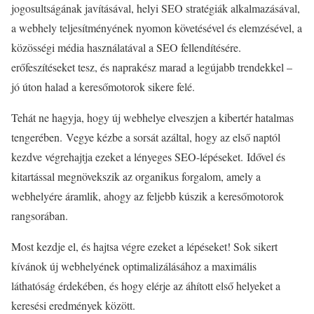
jogosultságának javításával, helyi SEO stratégiák alkalmazásával,
a webhely teljesítményének nyomon követésével és elemzésével, a
közösségi média használatával a SEO fellendítésére.
erőfeszítéseket tesz, és naprakész marad a legújabb trendekkel –
jó úton halad a keresőmotorok sikere felé.
Tehát ne hagyja, hogy új webhelye elveszjen a kibertér hatalmas
tengerében. Vegye kézbe a sorsát azáltal, hogy az első naptól
kezdve végrehajtja ezeket a lényeges SEO-lépéseket. Idővel és
kitartással megnövekszik az organikus forgalom, amely a
webhelyére áramlik, ahogy az feljebb kúszik a keresőmotorok
rangsorában.
Most kezdje el, és hajtsa végre ezeket a lépéseket! Sok sikert
kívánok új webhelyének optimalizálásához a maximális
láthatóság érdekében, és hogy elérje az áhított első helyeket a
keresési eredmények között.