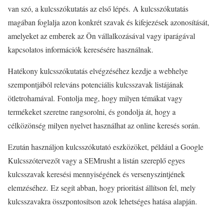
van szó, a kulcsszókutatás az első lépés. A kulcsszókutatás
magában foglalja azon konkrét szavak és kifejezések azonosítását,
amelyeket az emberek az Ön vállalkozásával vagy iparágával
kapcsolatos információk keresésére használnak.
Hatékony kulcsszókutatás elvégzéséhez kezdje a webhelye
szempontjából releváns potenciális kulcsszavak listájának
ötletrohamával. Fontolja meg, hogy milyen témákat vagy
termékeket szeretne rangsorolni, és gondolja át, hogy a
célközönség milyen nyelvet használhat az online keresés során.
Ezután használjon kulcsszókutató eszközöket, például a Google
Kulcsszótervezőt vagy a SEMrusht a listán szereplő egyes
kulcsszavak keresési mennyiségének és versenyszintjének
elemzéséhez. Ez segít abban, hogy prioritást állítson fel, mely
kulcsszavakra összpontosítson azok lehetséges hatása alapján.