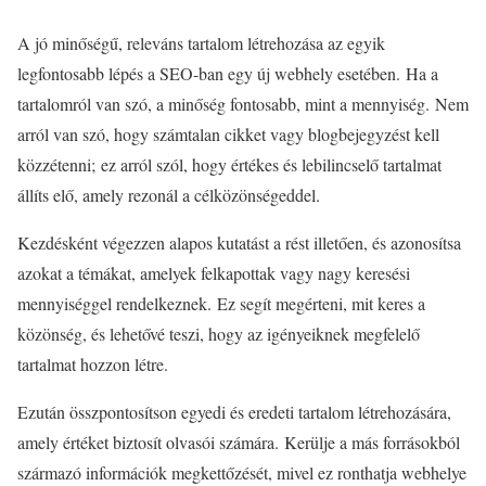
A jó minőségű, releváns tartalom létrehozása az egyik
legfontosabb lépés a SEO-ban egy új webhely esetében. Ha a
tartalomról van szó, a minőség fontosabb, mint a mennyiség. Nem
arról van szó, hogy számtalan cikket vagy blogbejegyzést kell
közzétenni; ez arról szól, hogy értékes és lebilincselő tartalmat
állíts elő, amely rezonál a célközönségeddel.
Kezdésként végezzen alapos kutatást a rést illetően, és azonosítsa
azokat a témákat, amelyek felkapottak vagy nagy keresési
mennyiséggel rendelkeznek. Ez segít megérteni, mit keres a
közönség, és lehetővé teszi, hogy az igényeiknek megfelelő
tartalmat hozzon létre.
Ezután összpontosítson egyedi és eredeti tartalom létrehozására,
amely értéket biztosít olvasói számára. Kerülje a más forrásokból
származó információk megkettőzését, mivel ez ronthatja webhelye