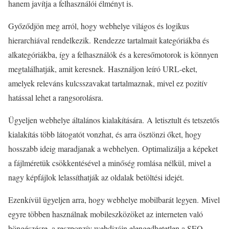
hanem javítja a felhasználói élményt is.
Győződjön meg arról, hogy webhelye világos és logikus
hierarchiával rendelkezik. Rendezze tartalmait kategóriákba és
alkategóriákba, így a felhasználók és a keresőmotorok is könnyen
megtalálhatják, amit keresnek. Használjon leíró URL-eket,
amelyek releváns kulcsszavakat tartalmaznak, mivel ez pozitív
hatással lehet a rangsorolásra.
Ügyeljen webhelye általános kialakítására. A letisztult és tetszetős
kialakítás több látogatót vonzhat, és arra ösztönzi őket, hogy
hosszabb ideig maradjanak a webhelyen. Optimalizálja a képeket
a fájlméretük csökkentésével a minőség romlása nélkül, mivel a
nagy képfájlok lelassíthatják az oldalak betöltési idejét.
Ezenkívül ügyeljen arra, hogy webhelye mobilbarát legyen. Mivel
egyre többen használnak mobileszközöket az interneten való
böngészésre, a reszponzív webdizájn elengedhetetlen a SEO