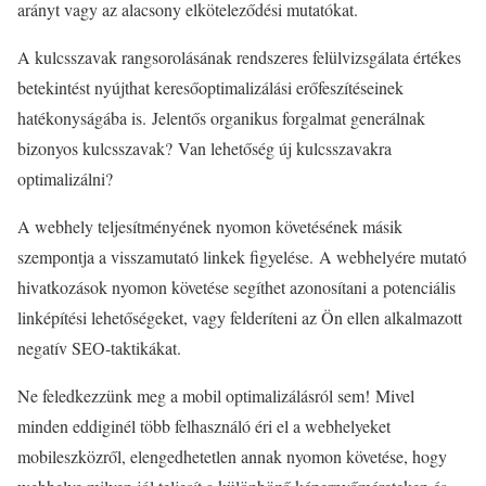
arányt vagy az alacsony elköteleződési mutatókat.
A kulcsszavak rangsorolásának rendszeres felülvizsgálata értékes
betekintést nyújthat keresőoptimalizálási erőfeszítéseinek
hatékonyságába is. Jelentős organikus forgalmat generálnak
bizonyos kulcsszavak? Van lehetőség új kulcsszavakra
optimalizálni?
A webhely teljesítményének nyomon követésének másik
szempontja a visszamutató linkek figyelése. A webhelyére mutató
hivatkozások nyomon követése segíthet azonosítani a potenciális
linképítési lehetőségeket, vagy felderíteni az Ön ellen alkalmazott
negatív SEO-taktikákat.
Ne feledkezzünk meg a mobil optimalizálásról sem! Mivel
minden eddiginél több felhasználó éri el a webhelyeket
mobileszközről, elengedhetetlen annak nyomon követése, hogy