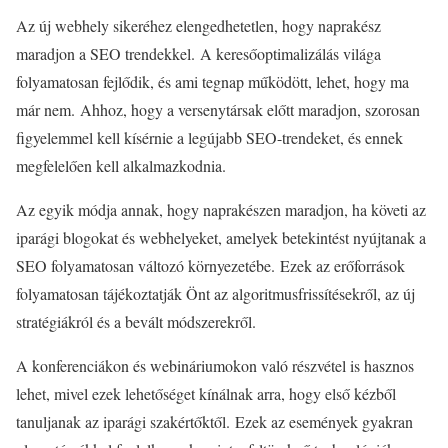
Az új webhely sikeréhez elengedhetetlen, hogy naprakész
maradjon a SEO trendekkel. A keresőoptimalizálás világa
folyamatosan fejlődik, és ami tegnap működött, lehet, hogy ma
már nem. Ahhoz, hogy a versenytársak előtt maradjon, szorosan
figyelemmel kell kísérnie a legújabb SEO-trendeket, és ennek
megfelelően kell alkalmazkodnia.
Az egyik módja annak, hogy naprakészen maradjon, ha követi az
iparági blogokat és webhelyeket, amelyek betekintést nyújtanak a
SEO folyamatosan változó környezetébe. Ezek az erőforrások
folyamatosan tájékoztatják Önt az algoritmusfrissítésekről, az új
stratégiákról és a bevált módszerekről.
A konferenciákon és webináriumokon való részvétel is hasznos
lehet, mivel ezek lehetőséget kínálnak arra, hogy első kézből
tanuljanak az iparági szakértőktől. Ezek az események gyakran