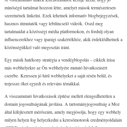
minőségű tartalmat hozzon létre, amelyet mások természetesen
szeretnének linkelni. Ezek lehetnek informatív blogbejegyzések,
hasznos útmutatók vagy lebilincselő videók. Oszd meg
tartalmaidat a közösségi média platformokon, és fordulj olyan
influencerekhez vagy iparági szakértőkhöz, akik érdeklődhetnek a
közönségükkel való megosztás iránt.
Egy másik hatékony stratégia a vendégblogolás – cikkek írása
más webhelyekre az Ön webhelyére mutató hivatkozásért
cserébe. Keressen jó hírű webhelyeket a saját résén belül, és
terjessze őket egyedi és releváns témákkal.
A visszamutató hivatkozások építése mellett elengedhetetlen a
domain jogosultságának javítása. A tartományjogosultság a Moz
által kifejlesztett mérőszám, amely megjósolja, hogy egy webhely
milyen helyen fog helyezkedni a keresőmotorok eredményoldalain