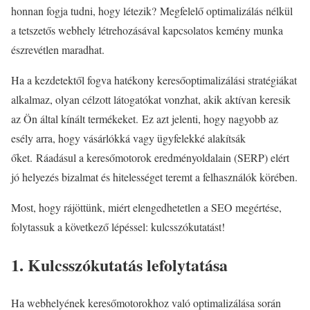
honnan fogja tudni, hogy létezik? Megfelelő optimalizálás nélkül
a tetszetős webhely létrehozásával kapcsolatos kemény munka
észrevétlen maradhat.
Ha a kezdetektől fogva hatékony keresőoptimalizálási stratégiákat
alkalmaz, olyan célzott látogatókat vonzhat, akik aktívan keresik
az Ön által kínált termékeket. Ez azt jelenti, hogy nagyobb az
esély arra, hogy vásárlókká vagy ügyfelekké alakítsák
őket. Ráadásul a keresőmotorok eredményoldalain (SERP) elért
jó helyezés bizalmat és hitelességet teremt a felhasználók körében.
Most, hogy rájöttünk, miért elengedhetetlen a SEO megértése,
folytassuk a következő lépéssel: kulcsszókutatást!
1. Kulcsszókutatás lefolytatása
Ha webhelyének keresőmotorokhoz való optimalizálása során