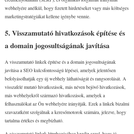
webhelyére anélkül, hogy fizetett hirdetéseket vagy más költséges
marketingstratégiákat kellene igénybe vennie.
5. Visszamutató hivatkozások építése és
a domain jogosultságának javítása
A visszamutató linkek építése és a domain jogosultságának
javítása a SEO kulcsfontosságú lépései, amelyek jelentősen
befolyásolhatják egy új webhely láthatóságát és rangsorolását. A
visszafelé mutató hivatkozások, más néven bejövő hivatkozások,
más webhelyekről származó hivatkozások, amelyek a
felhasználókat az Ön webhelyére irányítják. Ezek a linkek bizalmi
szavazatként szolgálnak a keresőmotorok számára, jelezve, hogy
tartalma értékes és megbízható.
A visszamutató linkek létrehozásához kezdje azzal, hogy jó