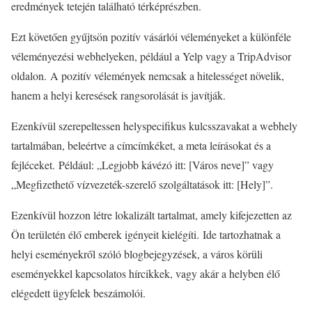
eredmények tetején található térképrészben.
Ezt követően gyűjtsön pozitív vásárlói véleményeket a különféle
véleményezési webhelyeken, például a Yelp vagy a TripAdvisor
oldalon. A pozitív vélemények nemcsak a hitelességet növelik,
hanem a helyi keresések rangsorolását is javítják.
Ezenkívül szerepeltessen helyspecifikus kulcsszavakat a webhely
tartalmában, beleértve a címcímkéket, a meta leírásokat és a
fejléceket. Például: „Legjobb kávézó itt: [Város neve]” vagy
„Megfizethető vízvezeték-szerelő szolgáltatások itt: [Hely]”.
Ezenkívül hozzon létre lokalizált tartalmat, amely kifejezetten az
Ön területén élő emberek igényeit kielégíti. Ide tartozhatnak a
helyi eseményekről szóló blogbejegyzések, a város körüli
eseményekkel kapcsolatos hírcikkek, vagy akár a helyben élő
elégedett ügyfelek beszámolói.