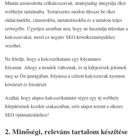
Miután azonosította célkulcsszavait, stratégiailag integrálja őket
webhelye tartalmába. Természetes módon illessze be őket
oldalcímekbe, címsorokba, metaleírásokba és a tartalom teljes
szövegébe. Ügyeljen azonban arra, hogy ne használja túlzottan a
kulcsszavakat, mivel ez negatív SEO-következményekhez
vezethet.
Ne feledje, hogy a kulcsszókutatás egy folyamatos
folyamat. Ahogy a trendek változnak, és új kifejezések jelennek
meg az Ön iparágában, folytassa a célzott kulcsszavak nyomon
követését és frissítését.
Azáltal, hogy alapos kulcsszókutatást végez egy új webhely
felépítésének kezdeti szakaszában, erős alapot teremt a sikeres
SEO optimalizáláshoz!
2. Minőségi, releváns tartalom készítése