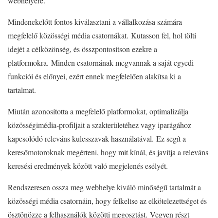
webhelyére.
Mindenekelőtt fontos kiválasztani a vállalkozása számára
megfelelő közösségi média csatornákat. Kutasson fel, hol tölti
idejét a célközönség, és összpontosítson ezekre a
platformokra. Minden csatornának megvannak a saját egyedi
funkciói és előnyei, ezért ennek megfelelően alakítsa ki a
tartalmat.
Miután azonosította a megfelelő platformokat, optimalizálja
közösségimédia-profiljait a szakterületéhez vagy iparágához
kapcsolódó releváns kulcsszavak használatával. Ez segít a
keresőmotoroknak megérteni, hogy mit kínál, és javítja a releváns
keresési eredmények között való megjelenés esélyét.
Rendszeresen ossza meg webhelye kiváló minőségű tartalmát a
közösségi média csatornáin, hogy felkeltse az elkötelezettséget és
ösztönözze a felhasználók közötti megosztást. Vegyen részt