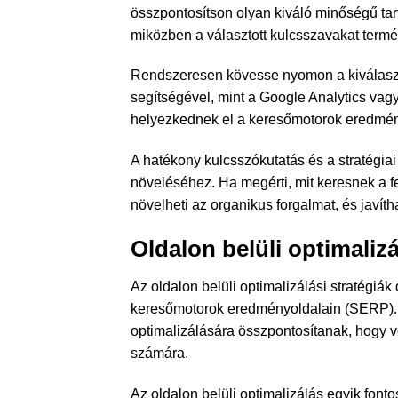
összpontosítson olyan kiváló minőségű tart
miközben a választott kulcsszavakat termé
Rendszeresen kövesse nyomon a kiválaszt
segítségével, mint a Google Analytics vag
helyezkednek el a keresőmotorok eredmény
A hatékony kulcsszókutatás és a stratégi
növeléséhez. Ha megérti, mit keresnek a f
növelheti az organikus forgalmat, és javíth
Oldalon belüli optimalizá
Az oldalon belüli optimalizálási stratégi
keresőmotorok eredményoldalain (SERP).
optimalizálására összpontosítanak, hogy
számára.
Az oldalon belüli optimalizálás egyik fon