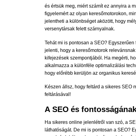
és értsük meg, miért számít ez annyira a m
figyelemért az olyan keresőmotorokon, min
jelentheti a különbséget aközött, hogy m
versenytársak felett szárnyalnak.
Tehát mi is pontosan a SEO? Egyszerűen 
jelenti, hogy a keresőmotorok relevánsnak 
kifejezések szempontjából. Ha megérti, h
alkalmazza a különféle optimalizálási tech
hogy előrébb kerüljön az organikus keresé
Készen állsz, hogy feltárd a sikeres SEO m
feltárásával!
A SEO és fontosságána
Ha sikeres online jelenlétről van szó, a 
láthatóságát. De mi is pontosan a SEO? E