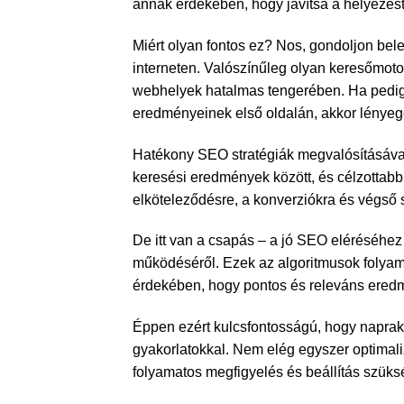
annak érdekében, hogy javítsa a helyezé
Miért olyan fontos ez? Nos, gondoljon bele
interneten. Valószínűleg olyan keresőmoto
webhelyek hatalmas tengerében. Ha pedig
eredményeinek első oldalán, akkor lényegé
Hatékony SEO stratégiák megvalósításával 
keresési eredmények között, és célzottabb
elköteleződésre, a konverziókra és végső 
De itt van a csapás – a jó SEO eléréséhe
működéséről. Ezek az algoritmusok folyam
érdekében, hogy pontos és releváns ered
Éppen ezért kulcsfontosságú, hogy naprak
gyakorlatokkal. Nem elég egyszer optimaliz
folyamatos megfigyelés és beállítás szüks