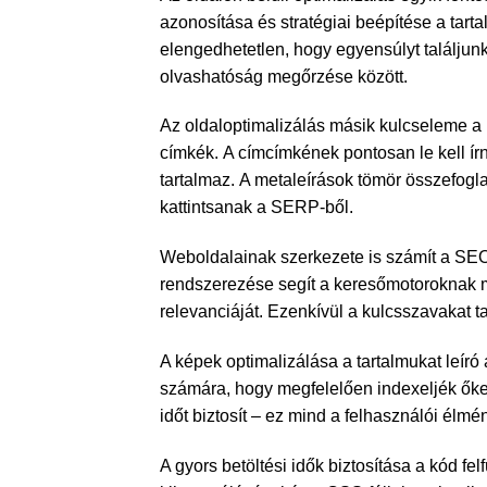
azonosítása és stratégiai beépítése a tart
elengedhetetlen, hogy egyensúlyt találjun
olvashatóság megőrzése között.
Az oldaloptimalizálás másik kulcseleme a m
címkék. A címcímkének pontosan le kell írn
tartalmaz. A metaleírások tömör összefogla
kattintsanak a SERP-ből.
Weboldalainak szerkezete is számít a SEO 
rendszerezése segít a keresőmotoroknak m
relevanciáját. Ezenkívül a kulcsszavakat t
A képek optimalizálása a tartalmukat leír
számára, hogy megfelelően indexeljék őket
időt biztosít – ez mind a felhasználói élm
A gyors betöltési idők biztosítása a kód f