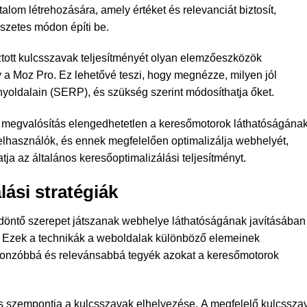
alom létrehozására, amely értéket és relevanciát biztosít,
szetes módon építi be.
ott kulcsszavak teljesítményét olyan elemzőeszközök
y a Moz Pro. Ez lehetővé teszi, hogy megnézze, milyen jól
oldalain (SERP), és szükség szerint módosíthatja őket.
ai megvalósítás elengedhetetlen a keresőmotorok láthatóságána
elhasználók, és ennek megfelelően optimalizálja webhelyét,
atja az általános keresőoptimalizálási teljesítményt.
lási stratégiák
ák döntő szerepet játszanak webhelye láthatóságának javításában
 Ezek a technikák a weboldalak különböző elemeinek
 vonzóbbá és relevánsabbá tegyék azokat a keresőmotorok
tos szempontja a kulcsszavak elhelyezése. A megfelelő kulcssza