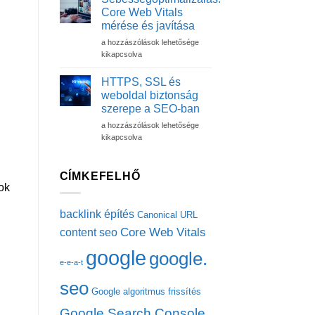
reszponzív
Core Web Vitals
élmény
mérése és javítása
túlmutat
Sebességoptimalizálás:
a
a hozzászólások lehetősége
Core
dizájnon
kikapcsolva
Web
–
Vitals
Szakértői
HTTPS, SSL és
mérése
útmutató
weboldal biztonság
és
technikai
szerepe a SEO-ban
javítása
szemlélettel
HTTPS,
bejegyzéshez
a hozzászólások lehetősége
bejegyzéshez
SSL
kikapcsolva
és
weboldal
biztonság
CÍMKEFELHŐ
szerepe
ok
a
SEO-
backlink építés
Canonical URL
ban
Core Web Vitals
content seo
bejegyzéshez
google
google.
e-e-a-t
seo
Google algoritmus frissítés
Google Search Console