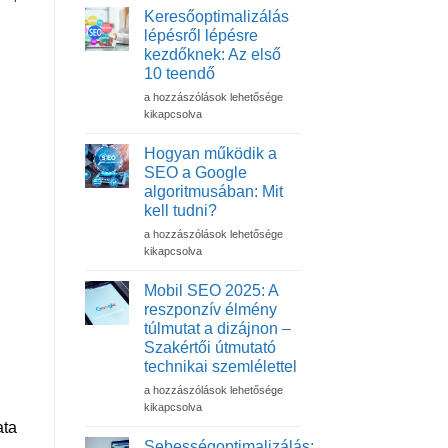
Keresőoptimalizálás
lépésről lépésre
kezdőknek: Az első
10 teendő
Keresőoptimalizálás
a hozzászólások lehetősége
lépésről
kikapcsolva
lépésre
kezdőknek:
Hogyan működik a
Az
SEO a Google
első
algoritmusában: Mit
10
kell tudni?
teendő
bejegyzéshez
Hogyan
a hozzászólások lehetősége
működik
kikapcsolva
a
SEO
Mobil SEO 2025: A
a
reszponzív élmény
Google
túlmutat a dizájnon –
algoritmusában:
Szakértői útmutató
Mit
technikai szemlélettel
kell
tudni?
Mobil
a hozzászólások lehetősége
bejegyzéshez
SEO
kikapcsolva
2025:
ata
A
Sebességoptimalizálás: