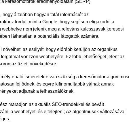
st a keresőmotorok eredményoldalain (SERP).
, hogy általában hogyan talál információt az
rokhoz fordul, mint a Google, hogy segítsen eligazodni a
 webhelye nem jelenik meg a releváns kulcsszavak keresési
ben láthatatlan a potenciális látogatók számára.
növelheti az esélyét, hogy előrébb kerüljön az organikus
 forgalmat vonzzon webhelyére. Ez több lehetőséget jelent az
soron az üzleti növekedésre.
z mélyreható ismeretekre van szükség a keresőmotor-algoritmus
atosan fejlődnek, és egyre kifinomultabbá válnak annak
ményeket adjanak a felhasználóknak.
ész maradjon az aktuális SEO-trendekkel és bevált
álni a webhelyet, és elfelejteni; Az algoritmusok változásával
éges.