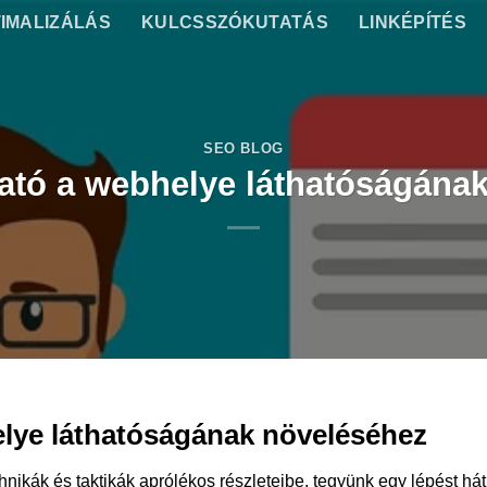
IMALIZÁLÁS
KULCSSZÓKUTATÁS
LINKÉPÍTÉS
SEO BLOG
tó a webhelye láthatóságána
lye láthatóságának növeléséhez
ikák és taktikák aprólékos részleteibe, tegyünk egy lépést hát