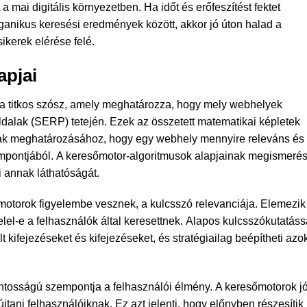
a mai digitális környezetben. Ha időt és erőfeszítést fektet
anikus keresési eredmények között, akkor jó úton halad a
ikerek elérése felé.
apjai
 a titkos szósz, amely meghatározza, hogy mely webhelyek
alak (SERP) tetején. Ezek az összetett matematikai képletek
ak meghatározásához, hogy egy webhely mennyire releváns és
empontjából. A keresőmotor-algoritmusok alapjainak megismeré
i annak láthatóságát.
motorok figyelembe vesznek, a kulcsszó relevanciája. Elemezik
el-e a felhasználók által keresettnek. Alapos kulcsszókutatáss
 kifejezéseket és kifejezéseket, és stratégiailag beépítheti azo
ntosságú szempontja a felhasználói élmény. A keresőmotorok j
jtani felhasználóiknak. Ez azt jelenti, hogy előnyben részesítik