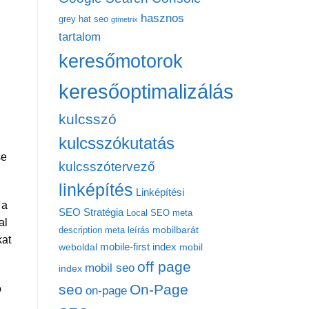
hasznos
grey hat seo
gtmetrix
tartalom
keresőmotorok
keresőoptimalizálás
kulcsszó
kulcsszókutatás
se
kulcsszótervező
linképítés
Linképítési
 a
SEO Stratégia
Local SEO
meta
al
mobilbarát
description
meta leírás
kat
mobile-first index
weboldal
mobil
off page
mobil seo
index
seo
On-Page
ó
on-page