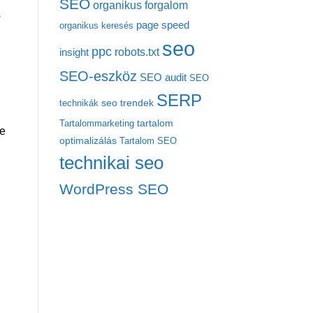
SEO
organikus forgalom
s
page speed
organikus keresés
seo
ppc
robots.txt
insight
SEO-eszköz
SEO audit
SEO
SERP
seo trendek
technikák
tartalom
Tartalommarketing
ye
optimalizálás
Tartalom SEO
technikai seo
WordPress SEO