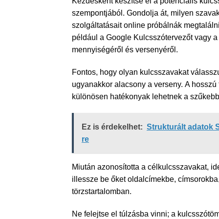
Kezdésként készítse el a potenciális kulcs
szempontjából. Gondolja át, milyen szava
szolgáltatásait online próbálnák megtaláln
például a Google Kulcsszótervezőt vagy a
mennyiségéről és versenyéről.
Fontos, hogy olyan kulcsszavakat válassz
ugyanakkor alacsony a verseny. A hosszú 
különösen hatékonyak lehetnek a szűkeb
Ez is érdekelhet:
Strukturált adatok 
re
Miután azonosította a célkulcsszavakat, i
illessze be őket oldalcímekbe, címsorokb
törzstartalomban.
Ne felejtse el túlzásba vinni; a kulcsszót