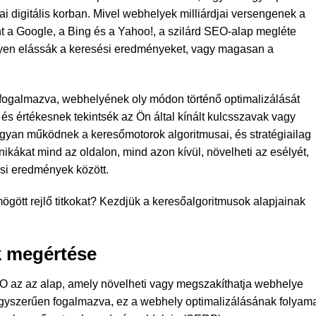
ai digitális korban. Mivel webhelyek milliárdjai versengenek a
t a Google, a Bing és a Yahoo!, a szilárd SEO-alap megléte
élyen elássák a keresési eredményeket, vagy magasan a
fogalmazva, webhelyének oly módon történő optimalizálását
és értékesnek tekintsék az Ön által kínált kulcsszavak vagy
ogyan működnek a keresőmotorok algoritmusai, és stratégiailag
nikákat mind az oldalon, mind azon kívül, növelheti az esélyét,
si eredmények között.
ögött rejlő titkokat? Kezdjük a keresőalgoritmusok alapjainak
k megértése
SEO az az alap, amely növelheti vagy megszakíthatja webhelye
gyszerűen fogalmazva, ez a webhely optimalizálásának folyam