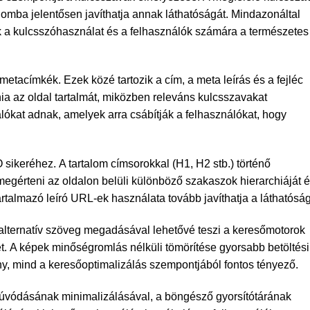
alomba jelentősen javíthatja annak láthatóságát. Mindazonáltal
k a kulcsszóhasználat és a felhasználók számára a természetes
etacímkék. Ezek közé tartozik a cím, a meta leírás és a fejléc
ia az oldal tartalmát, miközben releváns kulcsszavakat
lókat adnak, amelyek arra csábítják a felhasználókat, hogy
sikeréhez. A tartalom címsorokkal (H1, H2 stb.) történő
egérteni az oldalon belüli különböző szakaszok hierarchiáját 
artalmazó leíró URL-ek használata tovább javíthatja a láthatóság
ó alternatív szöveg megadásával lehetővé teszi a keresőmotorok
. A képek minőségromlás nélküli tömörítése gyorsabb betöltési
ény, mind a keresőoptimalizálás szempontjából fontos tényező.
elfúvódásának minimalizálásával, a böngésző gyorsítótárának