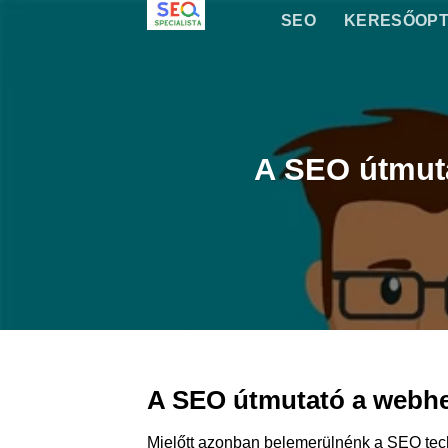
Skip
SEO
KERESŐOPT
to
content
A SEO útmuta
A SEO útmutató a webhe
Mielőtt azonban belemerülnénk a SEO techn