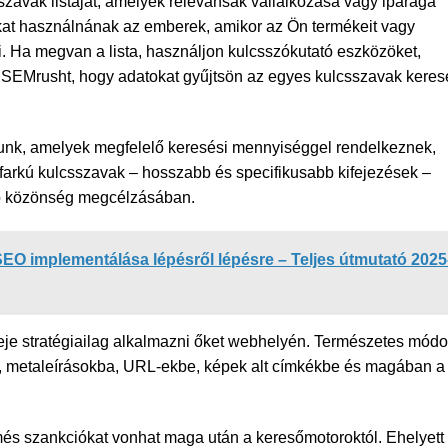
szavak listáját, amelyek relevánsak vállalkozása vagy iparága
kat használnának az emberek, amikor az Ön termékeit vagy
i. Ha megvan a lista, használjon kulcsszókutató eszközöket,
 SEMrusht, hogy adatokat gyűjtsön az egyes kulcsszavak keres
unk, amelyek megfelelő keresési mennyiséggel rendelkeznek,
farkú kulcsszavak – hosszabb és specifikusabb kifejezések –
b közönség megcélzásában.
SEO implementálása lépésről lépésre – Teljes útmutató 2025
deje stratégiailag alkalmazni őket webhelyén. Természetes mód
a, metaleírásokba, URL-ekbe, képek alt címkékbe és magában a
ömés szankciókat vonhat maga után a keresőmotoroktól. Ehelyett