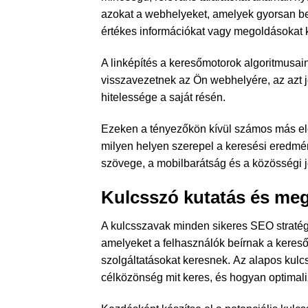
azokat a webhelyeket, amelyek gyorsan be
értékes információkat vagy megoldásokat k
A linképítés a keresőmotorok algoritmusai
visszavezetnek az Ön webhelyére, az azt 
hitelessége a saját résén.
Ezeken a tényezőkön kívül számos más el
milyen helyen szerepel a keresési eredmén
szövege, a mobilbarátság és a közösségi j
Kulcsszó kutatás és meg
A kulcsszavak minden sikeres SEO stratégi
amelyeket a felhasználók beírnak a keres
szolgáltatásokat keresnek. Az alapos kul
célközönség mit keres, és hogyan optimal