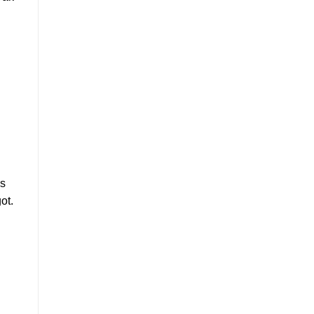
és
ot.