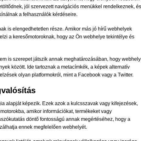
töltődnek, jól szervezett navigációs menükkel rendelkeznek, é
ínálnak a felhasználók kérdéseire.
nak is elengedhetetlen része. Amikor más jó hírű webhelyek
jelzi a keresőmotoroknak, hogy az Ön webhelye tekintélye és
em is szerepet játszik annak meghatározásában, hogy webhel
yek között. Ide tartoznak a metacímkék, a képek alternatív
elzések olyan platformokról, mint a Facebook vagy a Twitter.
valósítás
a alapját képezik. Ezek azok a kulcsszavak vagy kifejezések,
őmotorokba, amikor információkat, termékeket vagy
csszókutatás döntő fontosságú annak megértéséhez, hogy a
izálhatja ennek megfelelően webhelyét.