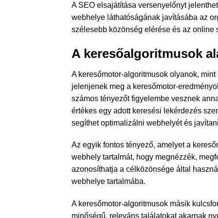
A SEO elsajátítása versenyelőnyt jelenthet 
webhelye láthatóságának javításába az org
szélesebb közönség elérése és az online s
A keresőalgoritmusok al
A keresőmotor-algoritmusok olyanok, mint
jelenjenek meg a keresőmotor-eredményold
számos tényezőt figyelembe vesznek ann
értékes egy adott keresési lekérdezés sz
segíthet optimalizálni webhelyét és javítan
Az egyik fontos tényező, amelyet a kereső
webhely tartalmát, hogy megnézzék, megfel
azonosíthatja a célközönsége által használt
webhelye tartalmába.
A keresőmotor-algoritmusok másik kulcsfo
minőségű, releváns találatokat akarnak nyú