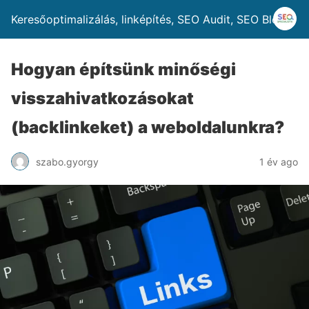
Keresőoptimalizálás, linképítés, SEO Audit, SEO Blog
Hogyan építsünk minőségi
visszahivatkozásokat
(backlinkeket) a weboldalunkra?
szabo.gyorgy
1 év ago