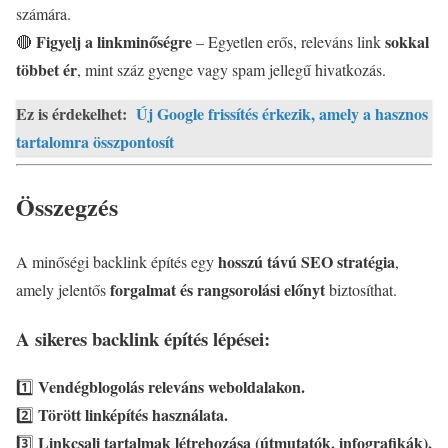
számára.
Figyelj a linkminőségre
sokkal
🔴
– Egyetlen erős, releváns link
többet ér
, mint száz gyenge vagy spam jellegű hivatkozás.
Ez is érdekelhet:
Új Google frissítés érkezik, amely a hasznos
tartalomra összpontosít
Összegzés
hosszú távú SEO stratégia
A minőségi backlink építés egy
,
forgalmat és rangsorolási előnyt
amely jelentős
biztosíthat.
A sikeres backlink építés lépései:
Vendégblogolás releváns weboldalakon.
1️⃣
Törött linképítés használata.
2️⃣
Linkcsali tartalmak létrehozása (útmutatók, infografikák).
3️⃣