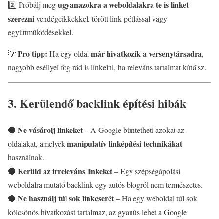
ugyanazokra a weboldalakra te is linket
2️⃣ Próbálj meg
szerezni
vendégcikkekkel, törött link pótlással vagy
együttműködésekkel.
Pro tipp:
már hivatkozik a versenytársadra
💡
Ha egy oldal
,
nagyobb eséllyel fog rád is linkelni, ha releváns tartalmat kínálsz.
3. Kerülendő backlink építési hibák
Ne vásárolj linkeket
🔴
– A Google büntetheti azokat az
manipulatív linképítési technikákat
oldalakat, amelyek
használnak.
Kerüld az irreleváns linkeket
🔴
– Egy szépségápolási
weboldalra mutató backlink egy autós blogról nem természetes.
Ne használj túl sok linkcserét
🔴
– Ha egy weboldal túl sok
kölcsönös hivatkozást tartalmaz, az gyanús lehet a Google