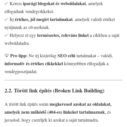
iparági blogokat és weboldalakat
✅ Keress
, amelyek
elfogadnak vendégcikkeket.
értékes, jól megírt tartalmakat
✅ Írj
, amelyek valódi értéket
nyújtanak az olvasóknak.
természetes, releváns linket
✅ Helyezz el egy
a cikkben a saját
weboldaladra.
Pro tipp:
SEO célú
💡
Ne írj kizárólag
tartalmakat – valódi,
informatív és értékes cikkekkel
könnyebben elfogadják a
vendégposztjaidat.
2.2. Törött link építés (Broken Link Building)
megkeresed azokat az oldalakat,
A törött link építés során
amelyek nem működő (404-es) linkeket tartalmaznak
, és
javaslod, hogy cseréljék ki azokat a saját tartalmadra.