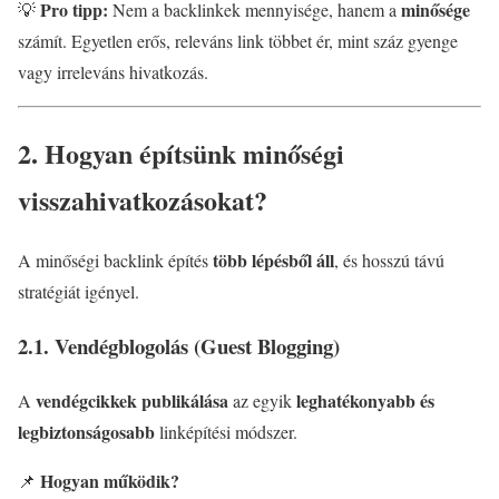
Pro tipp:
minősége
💡
Nem a backlinkek mennyisége, hanem a
számít. Egyetlen erős, releváns link többet ér, mint száz gyenge
vagy irreleváns hivatkozás.
2. Hogyan építsünk minőségi
visszahivatkozásokat?
több lépésből áll
A minőségi backlink építés
, és hosszú távú
stratégiát igényel.
2.1. Vendégblogolás (Guest Blogging)
vendégcikkek publikálása
leghatékonyabb és
A
az egyik
legbiztonságosabb
linképítési módszer.
Hogyan működik?
📌