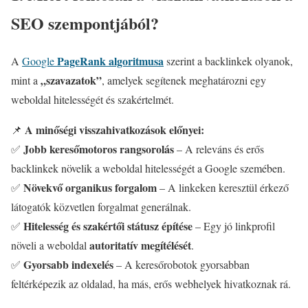
SEO szempontjából?
PageRank algoritmusa
A
Google
szerint a backlinkek olyanok,
„szavazatok”
mint a
, amelyek segítenek meghatározni egy
weboldal hitelességét és szakértelmét.
A minőségi visszahivatkozások előnyei:
📌
Jobb keresőmotoros rangsorolás
✅
– A releváns és erős
backlinkek növelik a weboldal hitelességét a Google szemében.
Növekvő organikus forgalom
✅
– A linkeken keresztül érkező
látogatók közvetlen forgalmat generálnak.
Hitelesség és szakértői státusz építése
✅
– Egy jó linkprofil
autoritatív megítélését
növeli a weboldal
.
Gyorsabb indexelés
✅
– A keresőrobotok gyorsabban
feltérképezik az oldalad, ha más, erős webhelyek hivatkoznak rá.