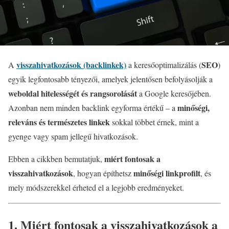
visszahivatkozások (backlinkek)
SEO
A
a keresőoptimalizálás (
)
egyik legfontosabb tényezői, amelyek jelentősen befolyásolják a
weboldal hitelességét és rangsorolását
a Google keresőjében.
minőségi,
Azonban nem minden backlink egyforma értékű – a
releváns és természetes linkek
sokkal többet érnek, mint a
gyenge vagy spam jellegű hivatkozások.
miért fontosak a
Ebben a cikkben bemutatjuk,
visszahivatkozások
minőségi linkprofilt
, hogyan építhetsz
, és
mely módszerekkel érheted el a legjobb eredményeket.
1. Miért fontosak a visszahivatkozások a