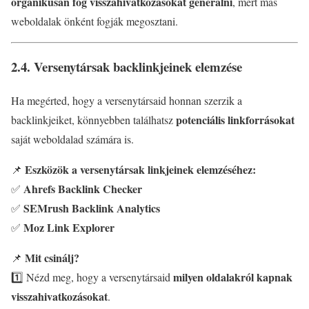
organikusan fog visszahivatkozásokat generálni
, mert más
weboldalak önként fogják megosztani.
2.4. Versenytársak backlinkjeinek elemzése
Ha megérted, hogy a versenytársaid honnan szerzik a
potenciális linkforrásokat
backlinkjeiket, könnyebben találhatsz
saját weboldalad számára is.
Eszközök a versenytársak linkjeinek elemzéséhez:
📌
Ahrefs Backlink Checker
✅
SEMrush Backlink Analytics
✅
Moz Link Explorer
✅
Mit csinálj?
📌
milyen oldalakról kapnak
1️⃣ Nézd meg, hogy a versenytársaid
visszahivatkozásokat
.