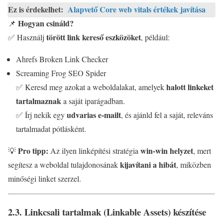
Ez is érdekelhet:
Alapvető Core web vitals értékek javítása
Hogyan csináld?
📌
törött link kereső eszközöket
✅ Használj
, például:
Ahrefs Broken Link Checker
Screaming Frog SEO Spider
halott linkeket
✅ Keresd meg azokat a weboldalakat, amelyek
tartalmaznak
a saját iparágadban.
udvarias e-mailt
✅ Írj nekik egy
, és ajánld fel a saját, releváns
tartalmadat pótlásként.
Pro tipp:
win-win helyzet
💡
Az ilyen linképítési stratégia
, mert
kijavítani a hibát
segítesz a weboldal tulajdonosának
, miközben
minőségi linket szerzel.
2.3. Linkcsali tartalmak (Linkable Assets) készítése