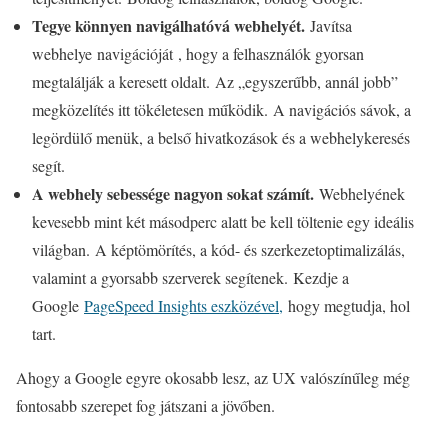
Tegye könnyen navigálhatóvá webhelyét.
Javítsa
webhelye navigációját , hogy a felhasználók gyorsan
megtalálják a keresett oldalt. Az „egyszerűbb, annál jobb”
megközelítés itt tökéletesen működik. A navigációs sávok, a
legördülő menük, a belső hivatkozások és a webhelykeresés
segít.
A webhely sebessége nagyon sokat számít.
Webhelyének
kevesebb mint két másodperc alatt be kell töltenie egy ideális
világban. A képtömörítés, a kód- és szerkezetoptimalizálás,
valamint a gyorsabb szerverek segítenek. Kezdje a
Google
PageSpeed ​​Insights eszközével,
hogy megtudja, hol
tart.
Ahogy a Google egyre okosabb lesz, az UX valószínűleg még
fontosabb szerepet fog játszani a jövőben.