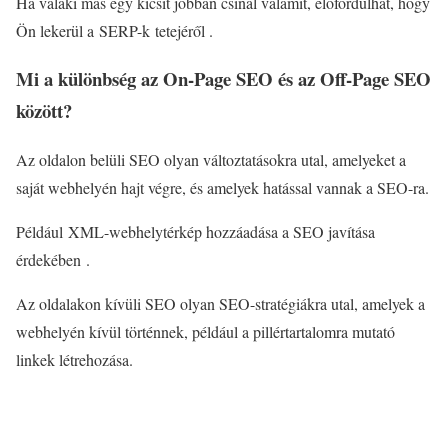
Ha valaki más egy kicsit jobban csinál valamit, előfordulhat, hogy
Ön lekerül a SERP-k tetejéről .
Mi a különbség az On-Page SEO és az Off-Page SEO
között?
Az oldalon belüli SEO olyan változtatásokra utal, amelyeket a
saját webhelyén hajt végre, és amelyek hatással vannak a SEO-ra.
Például XML-webhelytérkép hozzáadása a SEO javítása
érdekében .
Az oldalakon kívüli SEO olyan SEO-stratégiákra utal, amelyek a
webhelyén kívül történnek, például a pillértartalomra mutató
linkek létrehozása.