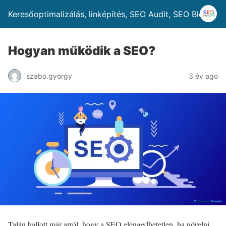
Keresőoptimalizálás, linképítés, SEO Audit, SEO Blog
Hogyan működik a SEO?
szabo.gyorgy
3 év ago
Talán hallott már arról, hogy a SEO elengedhetetlen, ha növelni