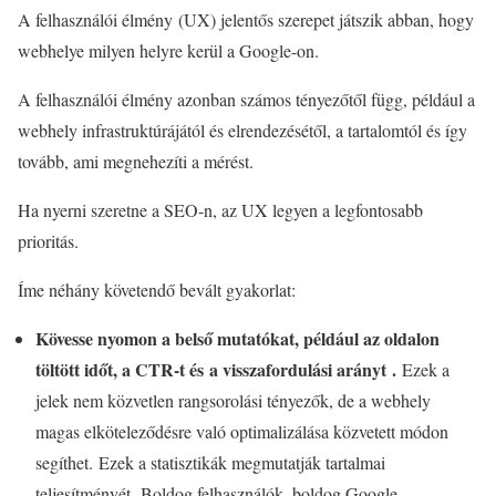
A felhasználói élmény (UX) jelentős szerepet játszik abban, hogy
webhelye milyen helyre kerül a Google-on.
A felhasználói élmény azonban számos tényezőtől függ, például a
webhely infrastruktúrájától és elrendezésétől, a tartalomtól és így
tovább, ami megnehezíti a mérést.
Ha nyerni szeretne a SEO-n, az UX legyen a legfontosabb
prioritás.
Íme néhány követendő bevált gyakorlat:
Kövesse nyomon a belső mutatókat, például az oldalon
töltött időt, a CTR-t és a visszafordulási arányt .
Ezek a
jelek nem közvetlen rangsorolási tényezők, de a webhely
magas elköteleződésre való optimalizálása közvetett módon
segíthet. Ezek a statisztikák megmutatják tartalmai
teljesítményét. Boldog felhasználók, boldog Google.