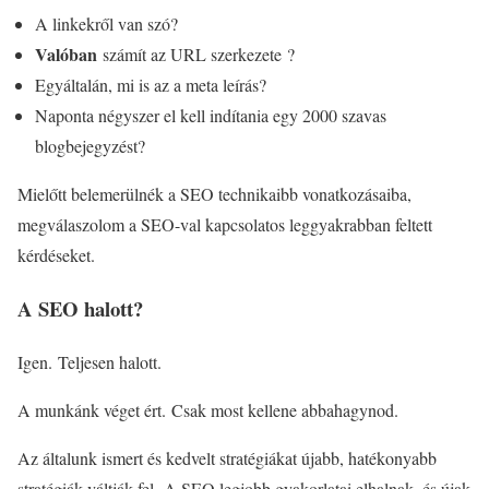
A linkekről van szó?
Valóban
számít az URL szerkezete ?
Egyáltalán, mi is az a meta leírás?
Naponta négyszer el kell indítania egy 2000 szavas
blogbejegyzést?
Mielőtt belemerülnék a SEO technikaibb vonatkozásaiba,
megválaszolom a SEO-val kapcsolatos leggyakrabban feltett
kérdéseket.
A SEO halott?
Igen. Teljesen halott.
A munkánk véget ért. Csak most kellene abbahagynod.
Az általunk ismert és kedvelt stratégiákat újabb, hatékonyabb
stratégiák váltják fel. A SEO legjobb gyakorlatai elhalnak, és újak