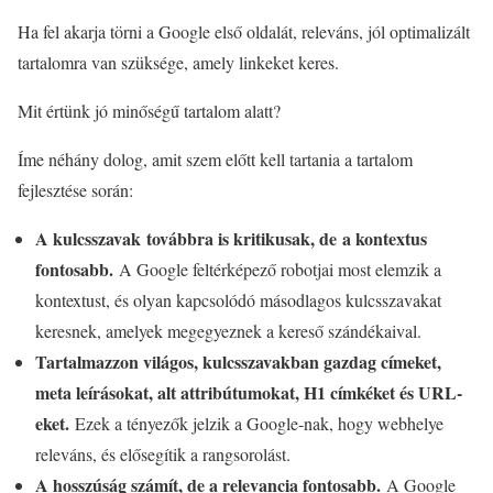
Ha fel akarja törni a Google első oldalát, releváns, jól optimalizált
tartalomra van szüksége, amely linkeket keres.
Mit értünk jó minőségű tartalom alatt?
Íme néhány dolog, amit szem előtt kell tartania a tartalom
fejlesztése során:
A kulcsszavak továbbra is kritikusak, de
a kontextus
fontosabb.
A Google feltérképező robotjai most elemzik a
kontextust, és olyan kapcsolódó másodlagos kulcsszavakat
keresnek, amelyek megegyeznek a kereső szándékaival.
Tartalmazzon világos, kulcsszavakban gazdag címeket,
meta leírásokat, alt attribútumokat, H1 címkéket és URL-
eket.
Ezek a tényezők jelzik a Google-nak, hogy webhelye
releváns, és elősegítik a rangsorolást.
A hosszúság számít, de a relevancia fontosabb.
A Google