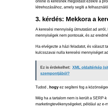
online is keresnek megoldást ezekre a pro
létrehozásához, amely segíti a felhasználó
3. kérdés: Mekkora a ke
A keresési mennyiség útmutatást ad
arról
mennyiségek nem pontosak, és az eredmé
Ha elvégezte a házi feladatot, és választ t
kulcsszavai nulla keresési mennyiséget adn
Ez is érdekelhet:
XML oldaltérkép (si
szempontjából?
Tudod ,
hogy
ez segíteni fog a közönsége
Még ha a tartalom nem is került a SERP-k é
marketingtevékenységeket, például az e-ma