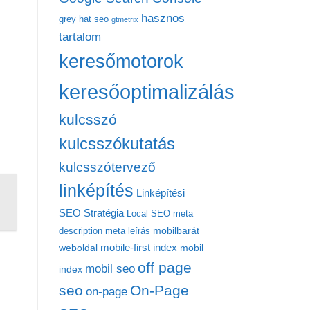
hasznos
grey hat seo
gtmetrix
tartalom
keresőmotorok
keresőoptimalizálás
kulcsszó
kulcsszókutatás
kulcsszótervező
linképítés
Linképítési
SEO Stratégia
Local SEO
meta
mobilbarát
description
meta leírás
mobile-first index
weboldal
mobil
off page
mobil seo
index
seo
On-Page
on-page