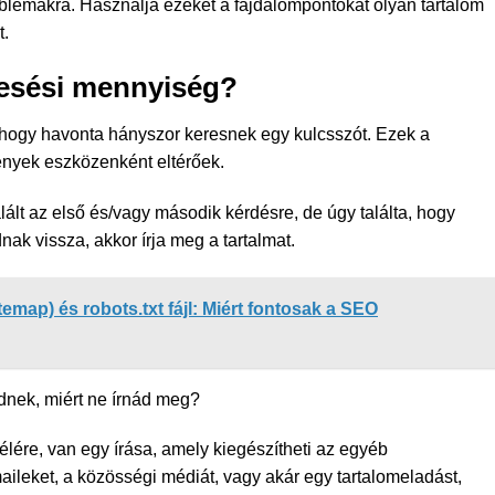
blémákra. Használja ezeket a fájdalompontokat olyan tartalom
t.
resési mennyiség?
, hogy havonta hányszor keresnek egy kulcsszót. Ezek a
nyek eszközenként eltérőek.
alált az első és/vagy második kérdésre, de úgy találta, hogy
ak vissza, akkor írja meg a tartalmat.
temap) és robots.txt fájl: Miért fontosak a SEO
dnek, miért ne írnád meg?
lére, van egy írása, amely kiegészítheti az egyéb
ileket, a közösségi médiát, vagy akár egy tartalomeladást,