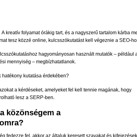
A kreatív folyamat órákig tart, és a nagyszerű tartalom kárba m
mat tesz közzé online, kulcsszókutatást kell végeznie a SEO-ho
 kulcsszókutatáshoz hagyományosan használt mutatók – például 
ési mennyiség – megbízhatatlanok.
k hatékony kutatása érdekében?
zokat a kérdéseket, amelyeket fel kell tennie magának, hogy
orolható lesz a SERP-ben.
s a közönségem a
somra?
g fedezze fel, akkor az általuk keresett szavakat és kifejezések