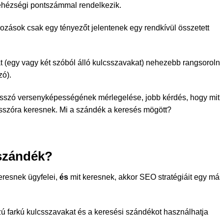
ehézségi pontszámmal rendelkezik.
ozások csak egy tényezőt jelentenek egy rendkívül összetett
t (egy vagy két szóból álló kulcsszavakat) nehezebb rangsoroln
zó).
sszó versenyképességének mérlegelése, jobb kérdés, hogy mit
csszóra keresnek. Mi a szándék a keresés mögött?
 szándék?
eresnek ügyfelei,
és
mit keresnek, akkor SEO stratégiáit egy má
ú farkú kulcsszavakat és a keresési szándékot használhatja