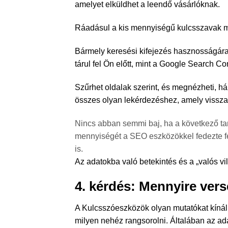
amelyet elküldhet a leendő vásárlóknak.
Ráadásul
a kis mennyiségű kulcsszavak
m
Bármely keresési kifejezés hasznosságára
tárul fel Ön előtt, mint a Google Search C
Szűrhet oldalak szerint, és megnézheti, hán
összes olyan lekérdezéshez, amely visszaa
Nincs abban semmi baj, ha a következő tar
mennyiségét a SEO eszközökkel fedezte f
is.
Az adatokba való betekintés és a „valós vil
4. kérdés: Mennyire ver
A Kulcsszóeszközök olyan mutatókat kínál
milyen nehéz rangsorolni. Általában az ad