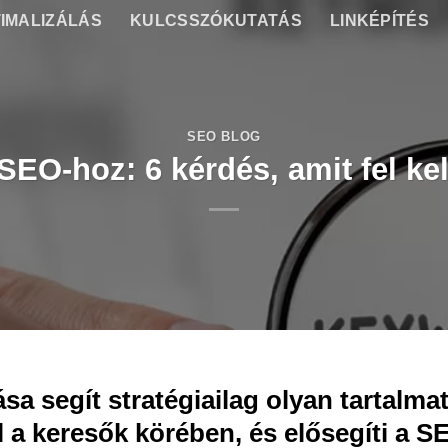
IMALIZÁLÁS
KULCSSZÓKUTATÁS
LINKÉPÍTÉS
SEO BLOG
SEO-hoz: 6 kérdés, amit fel k
a segít stratégiailag olyan tartalma
l a keresők körében, és elősegíti a S