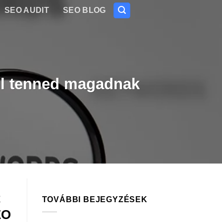
SEO AUDIT
SEO BLOG
ell tenned magadnak
t
TOVÁBBI BEJEGYZÉSEK
EO