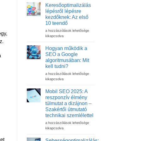
Keresőoptimalizálás
lépésről lépésre
kezdőknek: Az első
10 teendő
Keresőoptimalizálás
a hozzászólások lehetősége
egy,
lépésről
kikapcsolva
z.
lépésre
kezdőknek:
Hogyan működik a
Az
SEO a Google
a
első
algoritmusában: Mit
10
kell tudni?
teendő
bejegyzéshez
Hogyan
a hozzászólások lehetősége
működik
kikapcsolva
a
SEO
Mobil SEO 2025: A
a
reszponzív élmény
Google
túlmutat a dizájnon –
algoritmusában:
Szakértői útmutató
Mit
technikai szemlélettel
kell
tudni?
Mobil
a hozzászólások lehetősége
bejegyzéshez
SEO
kikapcsolva
2025:
A
et
Sebességoptimalizálás: