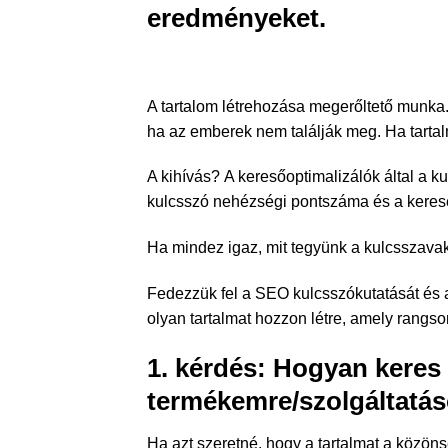
eredményeket.
A tartalom létrehozása megerőltető munka. 
ha az emberek nem találják meg. Ha tartal
A kihívás? A keresőoptimalizálók által a
kulcsszó nehézségi pontszáma és a keres
Ha mindez igaz, mit tegyünk a kulcsszava
Fedezzük fel a SEO kulcsszókutatását és a
olyan tartalmat hozzon létre, amely rangs
1. kérdés: Hogyan kere
termékemre/szolgáltatá
Ha azt szeretné, hogy a tartalmat a közönsé