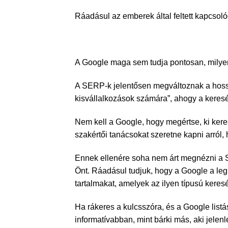
Ráadásul az emberek által feltett kapcsol
A Google maga sem tudja pontosan, milyen
A SERP-k jelentősen megváltoznak a hossz
kisvállalkozások számára”, ahogy a keresé
Nem kell a Google, hogy megértse, ki keres 
szakértői tanácsokat szeretne kapni arról,
Ennek ellenére soha nem árt megnézni a S
Önt. Ráadásul tudjuk, hogy a Google a legh
tartalmakat, amelyek az ilyen típusú kere
Ha rákeres a kulcsszóra, és a Google listá
informatívabban, mint bárki más, aki jelenl