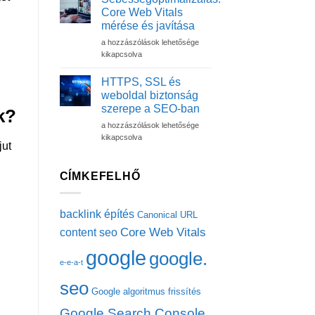
reszponzív
Core Web Vitals
élmény
mérése és javítása
túlmutat
Sebességoptimalizálás:
a
a hozzászólások lehetősége
Core
dizájnon
kikapcsolva
Web
–
Vitals
Szakértői
HTTPS, SSL és
mérése
útmutató
weboldal biztonság
és
technikai
szerepe a SEO-ban
k?
javítása
szemlélettel
HTTPS,
bejegyzéshez
a hozzászólások lehetősége
bejegyzéshez
SSL
kikapcsolva
jut
és
weboldal
biztonság
CÍMKEFELHŐ
szerepe
a
SEO-
backlink építés
Canonical URL
ban
Core Web Vitals
content seo
bejegyzéshez
google
google.
e-e-a-t
seo
Google algoritmus frissítés
Google Search Console