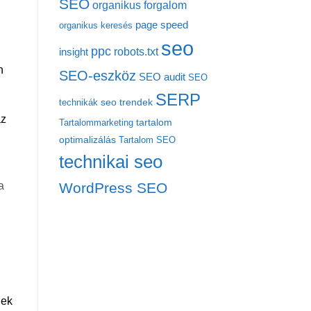
SEO
organikus forgalom
page speed
organikus keresés
seo
ppc
robots.txt
insight
n
SEO-eszköz
SEO audit
SEO
SERP
seo trendek
technikák
az
tartalom
Tartalommarketing
optimalizálás
Tartalom SEO
technikai seo
a
WordPress SEO
nek