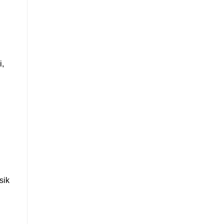
i,
sik