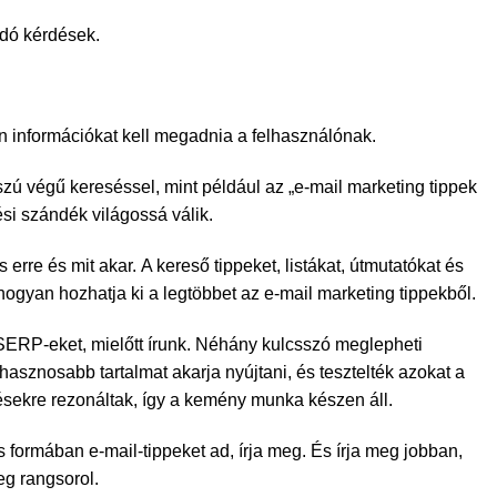
ódó kérdések.
 információkat kell megadnia a felhasználónak.
ú végű kereséssel, mint például az „e-mail marketing tippek
si szándék világossá válik.
erre és mit akar. A kereső tippeket, listákat, útmutatókat és
 hogyan hozhatja ki a legtöbbet az e-mail marketing tippekből.
ERP-eket, mielőtt írunk. Néhány kulcsszó meglepheti
asznosabb tartalmat akarja nyújtani, és tesztelték azokat a
sésekre rezonáltak, így a kemény munka készen áll.
s formában e-mail-tippeket ad, írja meg. És írja meg jobban,
eg rangsorol.