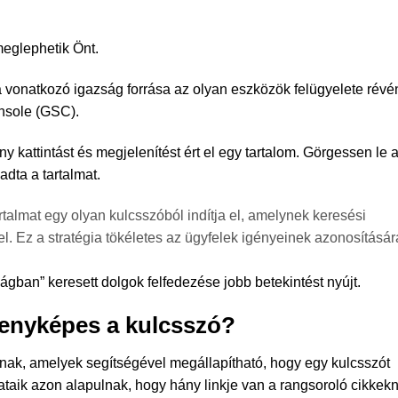
eglephetik Önt.
 vonatkozó igazság forrása az olyan eszközök felügyelete révé
onsole (GSC).
y kattintást és megjelenítést ért el egy tartalom.
Görgessen le 
dta a tartalmat.
talmat egy olyan kulcsszóból indítja el, amelynek keresési
el.
Ez a stratégia tökéletes az ügyfelek igényeinek azonosításár
ágban” keresett dolgok felfedezése jobb betekintést nyújt.
senyképes a kulcsszó?
nak, amelyek segítségével megállapítható, hogy egy kulcsszót
ataik azon alapulnak, hogy hány linkje van a rangsoroló cikkek