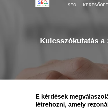
Skip
SEO
KERESŐOPT
to
content
Kulcsszókutatás a 
E kérdések megválaszolás
létrehozni, amely rezoná