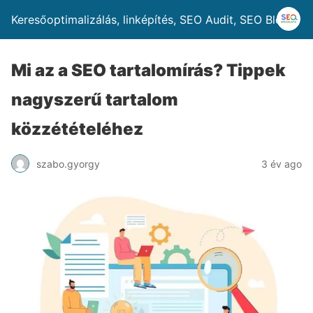
Keresőoptimalizálás, linképítés, SEO Audit, SEO Blog
Mi az a SEO tartalomírás? Tippek
nagyszerű tartalom
közzétételéhez
szabo.gyorgy
3 év ago