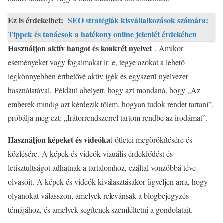
Ez is érdekelhet:
SEO stratégiák kisvállalkozások számára:
Tippek és tanácsok a hatékony online jelenlét érdekében
Használjon aktív hangot és konkrét nyelvet
. Amikor
eseményeket vagy fogalmakat ír le, tegye azokat a lehető
legkönnyebben érthetővé aktív igék és egyszerű nyelvezet
használatával. Például ahelyett, hogy azt mondaná, hogy „Az
emberek mindig azt kérdezik tőlem, hogyan tudok rendet tartani”,
próbálja meg ezt: „Irátorrendszerrel tartom rendbe az irodámat”.
Használjon képeket és videókat
ötletei megörökítésére és
közlésére. A képek és videók vizuális érdeklődést és
letisztultságot adhatnak a tartalomhoz, ezáltal vonzóbbá téve
olvasóit. A képek és videók kiválasztásakor ügyeljen arra, hogy
olyanokat válasszon, amelyek relevánsak a blogbejegyzés
témájához, és amelyek segítenek szemléltetni a gondolatait.