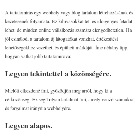
A tartalomírás egy webhely vagy blog tartalom létrehozásának és
kezelésének folyamata. Ez kihívásokkal teli és időigényes feladat
lehet, de minden online vállalkozás számára elengedhetetlen. Ha
jól csinálod, a tartalom új látogatókat vonzhat, értékesítési
lehetőségekhez vezethet, és építheti márkáját. Íme néhány tipp,
hogyan válhat jobb tartalomíróvá:
Legyen tekintettel a közönségére.
Mielőtt elkezdené írni, győződjön meg arról, hogy ki a
célközönség. Ez segít olyan tartalmat írni, amely vonzó számukra,
és forgalmat irányít a webhelyére.
Legyen alapos.