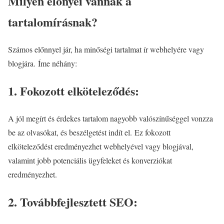
Milyen előnyei vannak a
tartalomírásnak?
Számos előnnyel jár, ha minőségi tartalmat ír webhelyére vagy
blogjára. Íme néhány:
1. Fokozott elköteleződés:
A jól megírt és érdekes tartalom nagyobb valószínűséggel vonzza
be az olvasókat, és beszélgetést indít el. Ez fokozott
elköteleződést eredményezhet webhelyével vagy blogjával,
valamint jobb potenciális ügyfeleket és konverziókat
eredményezhet.
2. Továbbfejlesztett SEO: