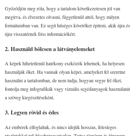
Győződjön meg róla, hogy a tartalom következetesen jól van
megírva, és élvezetes olvasni, függetlenül attól, hogy milyen
formátumban van. Ez segít hűséges követőket építeni, akik újra és
újra visszatérnek friss információkért.
2. Használd bölcsen a látványelemeket
A képek hihetetlenül hatékony eszközök lehetnek, ha helyesen
használják őket. Ha vannak olyan képei, amelyeket fel szeretne
használni a tartalomban, de nem tudja, hogyan vegye fel őket,
fontolja meg infografikák vagy vizuális segédanyagok használatát
a szöveg kiegészítéseként.
3. Legyen rövid és édes
Az emberek elfoglaltak, és nincs idejük hosszas, felesleges
részletekkel teli blogbejegyzésekre. Tartsa tömören és lényegre