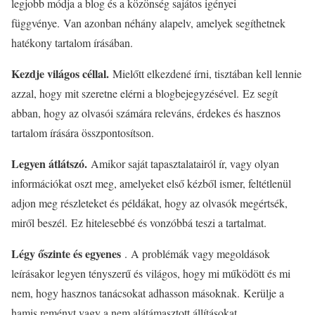
legjobb módja a blog és a közönség sajátos igényei
függvénye. Van azonban néhány alapelv, amelyek segíthetnek
hatékony tartalom írásában.
Kezdje világos céllal.
Mielőtt elkezdené írni, tisztában kell lennie
azzal, hogy mit szeretne elérni a blogbejegyzésével. Ez segít
abban, hogy az olvasói számára releváns, érdekes és hasznos
tartalom írására összpontosítson.
Legyen átlátszó.
Amikor saját tapasztalatairól ír, vagy olyan
információkat oszt meg, amelyeket első kézből ismer, feltétlenül
adjon meg részleteket és példákat, hogy az olvasók megértsék,
miről beszél. Ez hitelesebbé és vonzóbbá teszi a tartalmat.
Légy őszinte és egyenes
. A problémák vagy megoldások
leírásakor legyen tényszerű és világos, hogy mi működött és mi
nem, hogy hasznos tanácsokat adhasson másoknak. Kerülje a
hamis reményt vagy a nem alátámasztott állításokat.