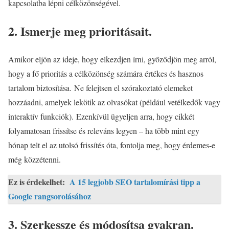
kapcsolatba lépni célközönségével.
2. Ismerje meg prioritásait.
Amikor eljön az ideje, hogy elkezdjen írni, győződjön meg arról,
hogy a fő prioritás a célközönség számára értékes és hasznos
tartalom biztosítása. Ne felejtsen el szórakoztató elemeket
hozzáadni, amelyek lekötik az olvasókat (például vetélkedők vagy
interaktív funkciók). Ezenkívül ügyeljen arra, hogy cikkét
folyamatosan frissítse és releváns legyen – ha több mint egy
hónap telt el az utolsó frissítés óta, fontolja meg, hogy érdemes-e
még közzétenni.
Ez is érdekelhet:
A 15 legjobb SEO tartalomírási tipp a
Google rangsorolásához
3. Szerkessze és módosítsa gyakran.