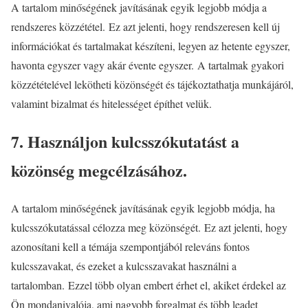
A tartalom minőségének javításának egyik legjobb módja a
rendszeres közzététel. Ez azt jelenti, hogy rendszeresen kell új
információkat és tartalmakat készíteni, legyen az hetente egyszer,
havonta egyszer vagy akár évente egyszer. A tartalmak gyakori
közzétételével lekötheti közönségét és tájékoztathatja munkájáról,
valamint bizalmat és hitelességet építhet velük.
7. Használjon kulcsszókutatást a
közönség megcélzásához.
A tartalom minőségének javításának egyik legjobb módja, ha
kulcsszókutatással célozza meg közönségét. Ez azt jelenti, hogy
azonosítani kell a témája szempontjából releváns fontos
kulcsszavakat, és ezeket a kulcsszavakat használni a
tartalomban. Ezzel több olyan embert érhet el, akiket érdekel az
Ön mondanivalója, ami nagyobb forgalmat és több leadet