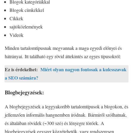
Blogok kategóriákkal
Blogok címkékkel
Cikkek
sajtóközlemények
Videók
Minden tartalomtípusnak megvannak a maga egyedi előnyei és
hátrányai. Itt található egy rövid áttekintés az egyes típusokról:
Ez is érdekelhet:
Miért olyan nagyon fontosak a kulcsszavak
a SEO számára?
Blogbejegyzések:
A blogbejegyzések a leggyakoribb tartalomtípusok a blogokon, és
jellemzően informális hangnemben íródnak. Bármiről szólhatnak,
és általában rövidek (~300 szó) és lényegre törőek. A
blogbejegyzések egyszer közzétehetők, vagy rendszeresen