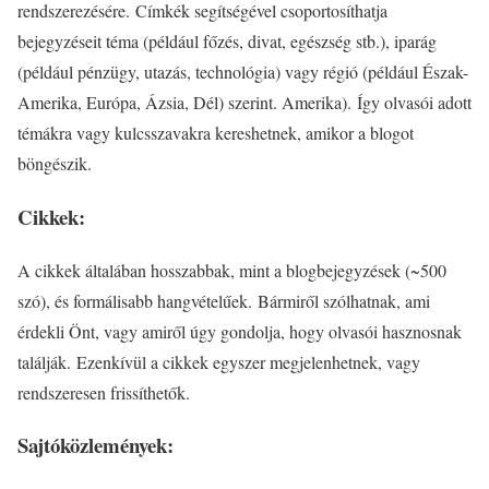
rendszerezésére. Címkék segítségével csoportosíthatja
bejegyzéseit téma (például főzés, divat, egészség stb.), iparág
(például pénzügy, utazás, technológia) vagy régió (például Észak-
Amerika, Európa, Ázsia, Dél) szerint. Amerika). Így olvasói adott
témákra vagy kulcsszavakra kereshetnek, amikor a blogot
böngészik.
Cikkek:
A cikkek általában hosszabbak, mint a blogbejegyzések (~500
szó), és formálisabb hangvételűek. Bármiről szólhatnak, ami
érdekli Önt, vagy amiről úgy gondolja, hogy olvasói hasznosnak
találják. Ezenkívül a cikkek egyszer megjelenhetnek, vagy
rendszeresen frissíthetők.
Sajtóközlemények: