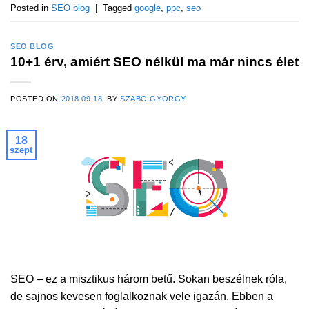
Posted in
SEO blog
|
Tagged
google
,
ppc
,
seo
SEO BLOG
10+1 érv, amiért SEO nélkül ma már nincs élet
POSTED ON
2018.09.18.
BY
SZABO.GYORGY
18
szept
SEO – ez a misztikus három betű. Sokan beszélnek róla,
de sajnos kevesen foglalkoznak vele igazán. Ebben a