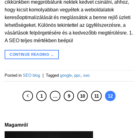
cikkünkben megpróbálunk nektek kedvet csinálni, ahhoz,
hogy kicsit komolyabban vegyétek a weboldalatok
keresőoptimalizálását és meglássátok a benne rejlő üzleti
lehetőségeket. Különös tekintettel az ügyfélszerzésre, a
vásárlások felpörgetésére és a kedvezőbb megtérülésre. 1.
A SEO teljes mértékben beépül
CONTINUE READING
→
Posted in
SEO blog
|
Tagged
google
,
ppc
,
seo
1
…
9
10
11
12
Magamról