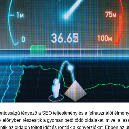
ntosságú tényező a SEO teljesítmény és a felhasználói élmény
előnyben részesítik a gyorsan betöltődő oldalakat, mivel a las
ntik az oldalon töltött időt és rontják a konverziókat. Ebben az