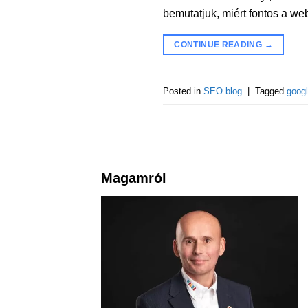
bemutatjuk, miért fontos a w
CONTINUE READING
→
Posted in
SEO blog
|
Tagged
goog
Magamról