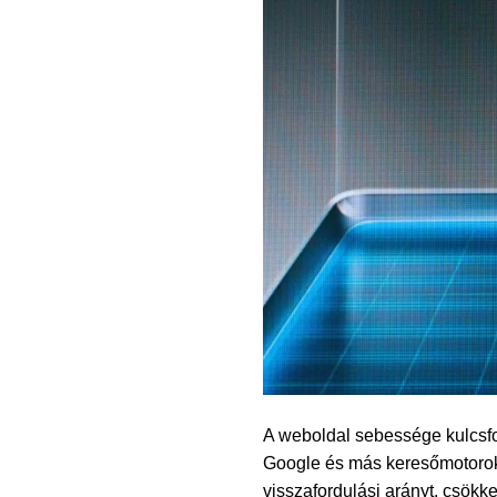
A weboldal sebessége kulcsfo
Google és más keresőmotorok 
visszafordulási arányt, csökke