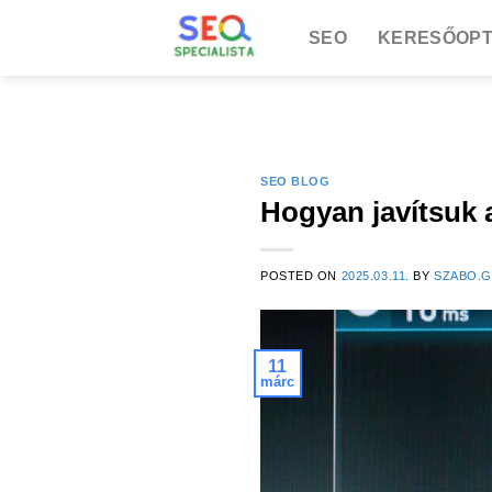
Skip
SEO
KERESŐOPT
to
content
SEO BLOG
Hogyan javítsuk 
POSTED ON
2025.03.11.
BY
SZABO.
11
márc