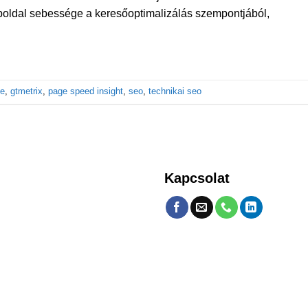
eboldal sebessége a keresőoptimalizálás szempontjából,
le
,
gtmetrix
,
page speed insight
,
seo
,
technikai seo
Kapcsolat