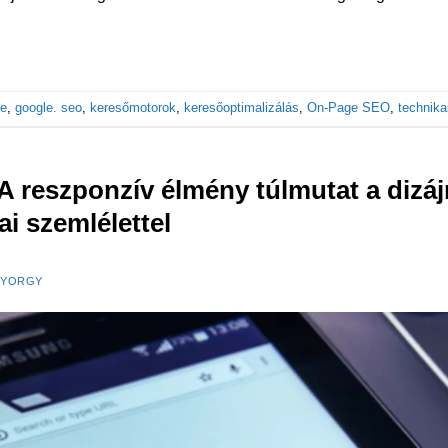
le
,
google. seo
,
keresőmotorok
,
keresőoptimalizálás
,
On-Page SEO
,
technika
A reszponzív élmény túlmutat a dizáj
i szemlélettel
GYORGY