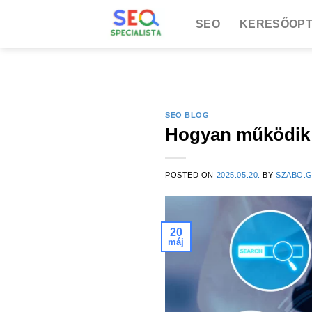
Skip
SEO
KERESŐOPT
to
content
SEO BLOG
Hogyan működik a
POSTED ON
2025.05.20.
BY
SZABO.
20
máj