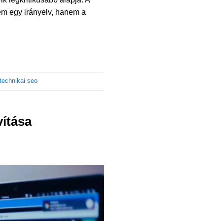
nem egy irányelv, hanem a
technikai seo
vítása