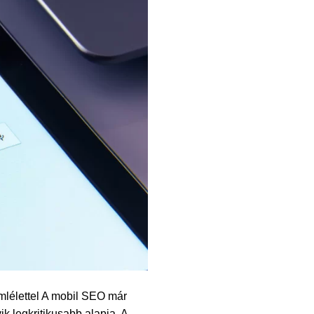
mlélettel A mobil SEO már
k legkritikusabb alapja. A