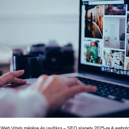
 Web Vitals mérése és javítása – SEO alapelv 2025-re A webo