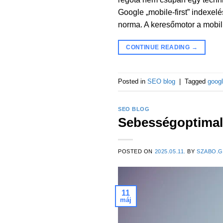
Google „mobile-first” indexel
norma. A keresőmotor a mobil
CONTINUE READING
→
Posted in
SEO blog
|
Tagged
goog
SEO BLOG
Sebességoptimali
POSTED ON
2025.05.11.
BY
SZABO.
11
máj