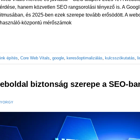
érdése, hanem közvetlen SEO rangsorolási tényező is. A Googl
ritmusában, és 2025-ben ezek szerepe tovább erősödött. A webo
elhasználó-központú mérőszámok
ink építés
,
Core Web Vitals
,
google
,
keresőoptimalizálás
,
kulcsszókutatás
,
l
eboldal biztonság szerepe a SEO-ba
GYORGY