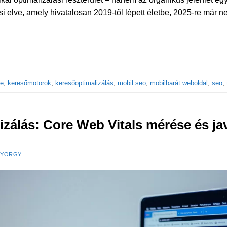
ési elve, amely hivatalosan 2019-től lépett életbe, 2025-re már 
le
,
keresőmotorok
,
keresőoptimalizálás
,
mobil seo
,
mobilbarát weboldal
,
seo
,
zálás: Core Web Vitals mérése és ja
GYORGY