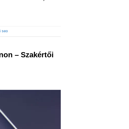
i seo
non – Szakértői