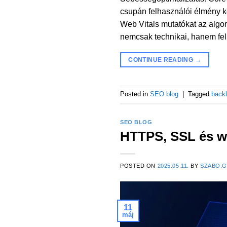
csupán felhasználói élmény k
Web Vitals mutatókat az algo
nemcsak technikai, hanem f
CONTINUE READING
→
Posted in
SEO blog
|
Tagged
backl
SEO BLOG
HTTPS, SSL és w
POSTED ON
2025.05.11.
BY
SZABO.
11
máj