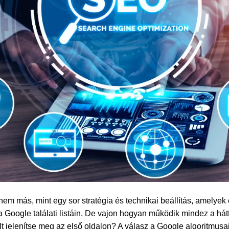
em más, mint egy sor stratégia és technikai beállítás, amelyek
a Google találati listáin. De vajon hogyan működik mindez a hát
t jelenítse meg az első oldalon? A válasz a Google algoritmusa