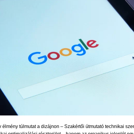
 élmény túlmutat a dizájnon – Szakértői útmutató technikai sze
ai optimalizálási részterület – hanem az organikus jelenlét egyi