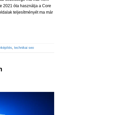
e 2021 óta használja a Core
ldalak teljesítményét ma már
inképítés
,
technikai seo
n