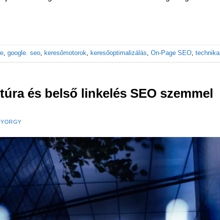
le
,
google. seo
,
keresőmotorok
,
keresőoptimalizálás
,
On-Page SEO
,
technika
túra és belső linkelés SEO szemmel
GYORGY