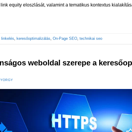
 link equity eloszlását, valamint a tematikus kontextus kialakítás
 linkelés
,
keresőoptimalizálás
,
On-Page SEO
,
technikai seo
nságos weboldal szerepe a keresőop
GYORGY