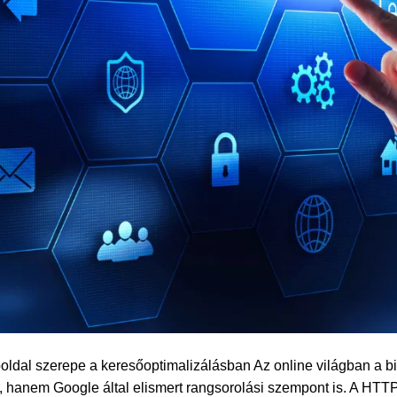
ldal szerepe a keresőoptimalizálásban Az online világban a b
, hanem Google által elismert rangsorolási szempont is. A HTT