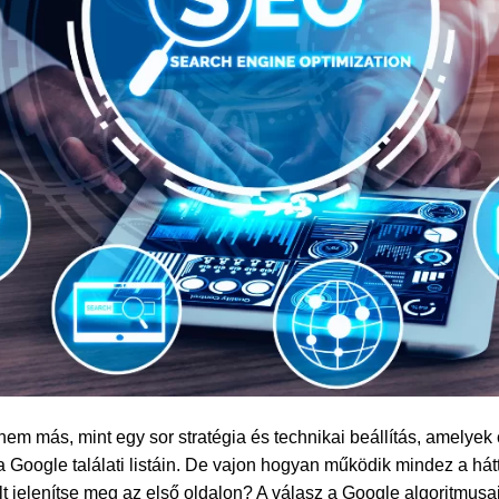
em más, mint egy sor stratégia és technikai beállítás, amelyek
a Google találati listáin. De vajon hogyan működik mindez a hát
t jelenítse meg az első oldalon? A válasz a Google algoritmusa