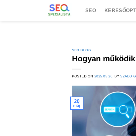
Skip
SEO
KERESŐOPT
to
content
SEO BLOG
Hogyan működik a
POSTED ON
2025.05.20.
BY
SZABO.
20
máj