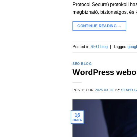
Protocol Secure) protokoll h
megbízható, biztonságos, és 
CONTINUE READING
→
Posted in
SEO blog
|
Tagged
goog
SEO BLOG
WordPress webol
POSTED ON
2025.03.16.
BY
SZABO.
16
márc