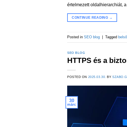
értelmezett oldalhierarchiát, a
CONTINUE READING
→
Posted in
SEO blog
|
Tagged
belső
SEO BLOG
HTTPS és a bizto
POSTED ON
2025.03.30.
BY
SZABO.
30
márc