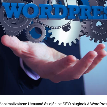
optimalizálása: Útmutató és ajánlott SEO pluginok A WordPre