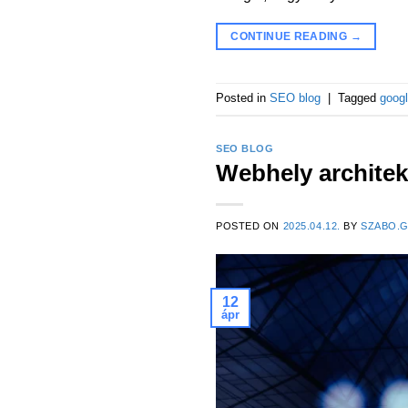
CONTINUE READING
→
Posted in
SEO blog
|
Tagged
goog
SEO BLOG
Webhely architek
POSTED ON
2025.04.12.
BY
SZABO.
12
ápr