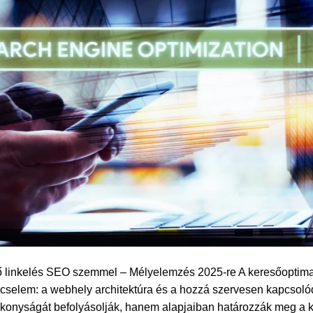
ő linkelés SEO szemmel – Mélyelemzés 2025-re A keresőoptimal
cselem: a webhely architektúra és a hozzá szervesen kapcsolód
konyságát befolyásolják, hanem alapjaiban határozzák meg a k