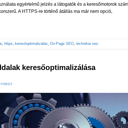
asználata egyértelmű jelzés a látogatók és a keresőmotorok sz
korszerű. A HTTPS-re történő átállás ma már nem opció,
le
,
https
,
keresőoptimalizálás
,
On-Page SEO
,
technikai seo
dalak keresőoptimalizálása
GYORGY