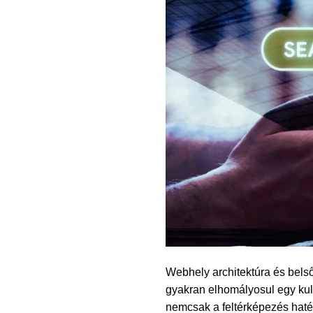
Webhely architektúra és bels
gyakran elhomályosul egy kul
nemcsak a feltérképezés haté