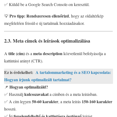
✅ Küldd be a Google Search Console-on keresztül.
Pro tipp:
Rendszeresen ellenőrizd
💡
, hogy az oldaltérkép
megfelelően frissül-e új tartalmak hozzáadásakor.
2.3. Meta címek és leírások optimalizálása
title (cím)
meta description
A
és a
közvetlenül befolyásolja a
kattintási arányt (CTR).
Ez is érdekelhet:
A tartalommarketing és a SEO kapcsolata:
Hogyan írjunk optimalizált tartalmat?
Hogyan optimalizáld?
📌
kulcsszavakat
✅ Használj
a címben és a meta leírásban.
50-60 karakter
150-160 karakter
✅ A cím legyen
, a meta leírás
hosszú.
figyelemfelkeltő és kattintásra ösztönző
✅ Írj
leírást.