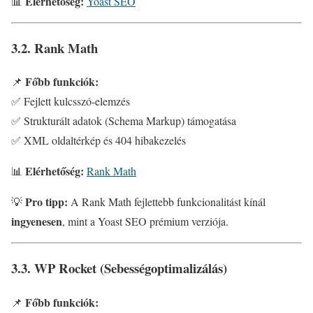
Elérhetőség:
📊
Yoast SEO
3.2. Rank Math
Főbb funkciók:
📌
✅ Fejlett kulcsszó-elemzés
✅ Strukturált adatok (Schema Markup) támogatása
✅ XML oldaltérkép és 404 hibakezelés
Elérhetőség:
📊
Rank Math
Pro tipp:
💡
A Rank Math fejlettebb funkcionalitást kínál
ingyenesen
, mint a Yoast SEO prémium verziója.
3.3. WP Rocket (Sebességoptimalizálás)
Főbb funkciók:
📌