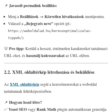
Javasolt permalink beállítás:
📌
Beállítások → Közvetlen hivatkozások
Menj a
menüpontra.
„Bejegyzés neve”
Válaszd a
opciót (pl.:
https://weboldalad.hu/keresooptimalizalas-
).
tippek/
Pro tipp:
💡
Kerüld a hosszú, értelmetlen karaktereket tartalmazó
használj kulcsszavakat
URL-eket, és
az URL-ekben.
2.2. XML oldaltérkép létrehozása és beküldése
XML oldaltérkép
Az
segíti a keresőmotorokat a weboldal
tartalmának feltérképezésében.
Hogyan hozd létre?
📌
Yoast SEO
Rank Math
✅
vagy
plugin automatikusan generálja.