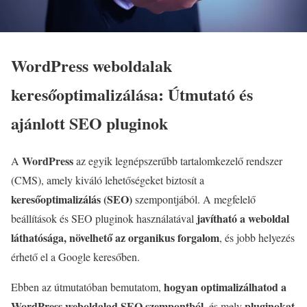
WordPress weboldalak
keresőoptimalizálása: Útmutató és
ajánlott SEO pluginok
WordPress
A
az egyik legnépszerűbb tartalomkezelő rendszer
(CMS), amely kiváló lehetőségeket biztosít a
keresőoptimalizálás (SEO)
szempontjából. A megfelelő
javítható a weboldal
beállítások és SEO pluginok használatával
láthatósága, növelhető az organikus forgalom
, és jobb helyezés
érhető el a Google keresőben.
hogyan optimalizálhatod a
Ebben az útmutatóban bemutatom,
WordPress weboldalad SEO szempontból
pluginokat
, és mely