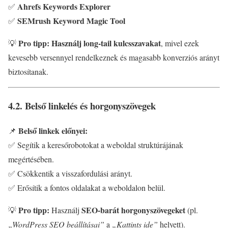
Ahrefs Keywords Explorer
✅
SEMrush Keyword Magic Tool
✅
Pro tipp:
Használj long-tail kulcsszavakat
💡
, mivel ezek
kevesebb versennyel rendelkeznek és magasabb konverziós arányt
biztosítanak.
4.2. Belső linkelés és horgonyszövegek
Belső linkek előnyei:
📌
✅ Segítik a keresőrobotokat a weboldal struktúrájának
megértésében.
✅ Csökkentik a visszafordulási arányt.
✅ Erősítik a fontos oldalakat a weboldalon belül.
Pro tipp:
SEO-barát horgonyszövegeket
💡
Használj
(pl.
„WordPress SEO beállításai”
a
„Kattints ide”
helyett).