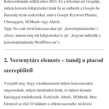
Kulcsszókutatás nélkül nincs SEO. Ez a folyamat azt vizsgálja,
milyen keresési kifejezéseket írnak be az emberek a Google-be.
Használj olyan eszközöket, mint a Google Keyword Planner,
Ubersuggest, SEMrush vagy Ahrefs.
Tipp: Ne csak rövid kulcsszavakat (pl. „keresőoptimalizálás”)
célozz, hanem long tail kifejezéseket is (pl. „hogyan működik a
keresőoptimalizálás WordPress-en”).
2. Versenytárs elemzés – tanulj a piacod
szereplőitől
Vizsgáld meg, hogy a konkurenseid milyen kulcsszavakra
rangsorolnak, milyen tartalmakat írnak, és milyen domain
hatósággal rendelkeznek. Eszközök: Ahrefs, SEMrush, Moz.
Elemezd az első 10 találatot a célkulcsszavadra: mi közös