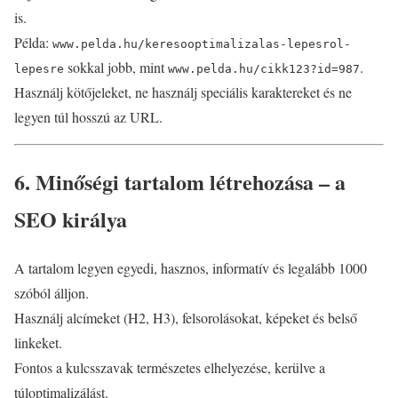
is.
Példa:
www.pelda.hu/keresooptimalizalas-lepesrol-
sokkal jobb, mint
.
lepesre
www.pelda.hu/cikk123?id=987
Használj kötőjeleket, ne használj speciális karaktereket és ne
legyen túl hosszú az URL.
6. Minőségi tartalom létrehozása – a
SEO királya
A tartalom legyen egyedi, hasznos, informatív és legalább 1000
szóból álljon.
Használj alcímeket (H2, H3), felsorolásokat, képeket és belső
linkeket.
Fontos a kulcsszavak természetes elhelyezése, kerülve a
túloptimalizálást.