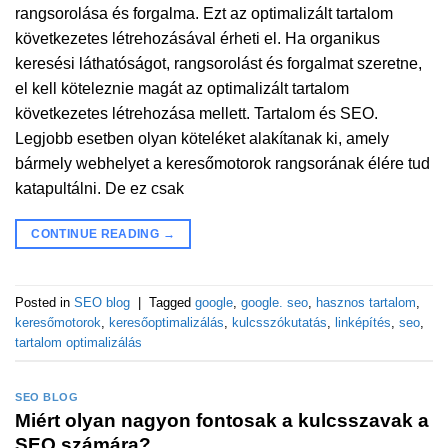
rangsorolása és forgalma. Ezt az optimalizált tartalom
következetes létrehozásával érheti el. Ha organikus
keresési láthatóságot, rangsorolást és forgalmat szeretne,
el kell köteleznie magát az optimalizált tartalom
következetes létrehozása mellett. Tartalom és SEO.
Legjobb esetben olyan köteléket alakítanak ki, amely
bármely webhelyet a keresőmotorok rangsorának élére tud
katapultálni. De ez csak
CONTINUE READING
→
Posted in
SEO blog
|
Tagged
google
,
google. seo
,
hasznos tartalom
,
keresőmotorok
,
keresőoptimalizálás
,
kulcsszókutatás
,
linképítés
,
seo
,
tartalom optimalizálás
SEO BLOG
Miért olyan nagyon fontosak a kulcsszavak a
SEO számára?