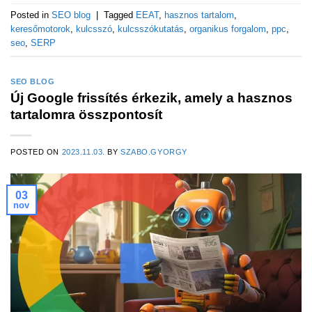
Posted in
SEO blog
|
Tagged
EEAT
,
hasznos tartalom
,
keresőmotorok
,
kulcsszó
,
kulcsszókutatás
,
organikus forgalom
,
ppc
,
seo
,
SERP
SEO BLOG
Új Google frissítés érkezik, amely a hasznos
tartalomra összpontosít
POSTED ON
2023.11.03.
BY
SZABO.GYORGY
03
nov