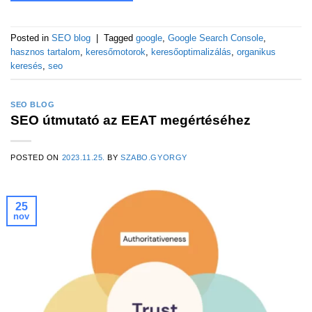
Posted in
SEO blog
|
Tagged
google
,
Google Search Console
,
hasznos tartalom
,
keresőmotorok
,
keresőoptimalizálás
,
organikus
keresés
,
seo
SEO BLOG
SEO útmutató az EEAT megértéséhez
POSTED ON
2023.11.25.
BY
SZABO.GYORGY
25
nov