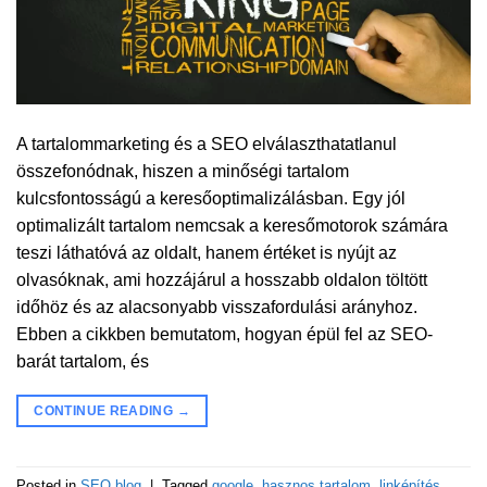
A tartalommarketing és a SEO elválaszthatatlanul
összefonódnak, hiszen a minőségi tartalom
kulcsfontosságú a keresőoptimalizálásban. Egy jól
optimalizált tartalom nemcsak a keresőmotorok számára
teszi láthatóvá az oldalt, hanem értéket is nyújt az
olvasóknak, ami hozzájárul a hosszabb oldalon töltött
időhöz és az alacsonyabb visszafordulási arányhoz.
Ebben a cikkben bemutatom, hogyan épül fel az SEO-
barát tartalom, és
CONTINUE READING
→
Posted in
SEO blog
|
Tagged
google
,
hasznos tartalom
,
linképítés
,