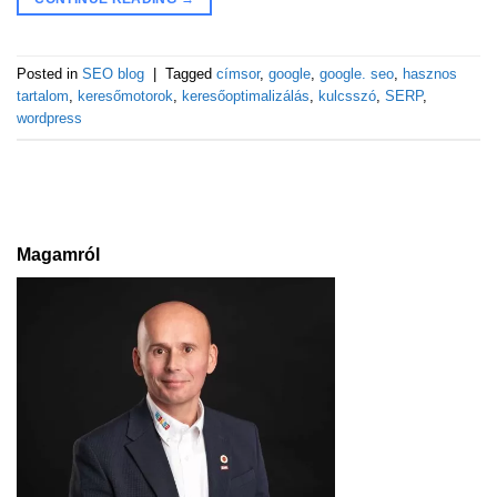
Posted in
SEO blog
|
Tagged
címsor
,
google
,
google. seo
,
hasznos
tartalom
,
keresőmotorok
,
keresőoptimalizálás
,
kulcsszó
,
SERP
,
wordpress
Magamról