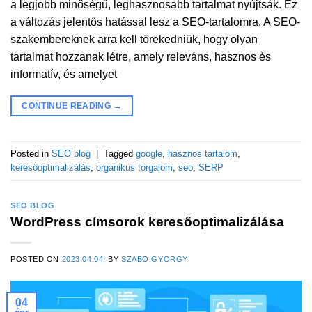
a legjobb minőségű, leghasznosabb tartalmat nyújtsák. Ez
a változás jelentős hatással lesz a SEO-tartalomra. A SEO-
szakembereknek arra kell törekedniük, hogy olyan
tartalmat hozzanak létre, amely releváns, hasznos és
informatív, és amelyet
CONTINUE READING
→
Posted in
SEO blog
|
Tagged
google
,
hasznos tartalom
,
keresőoptimalizálás
,
organikus forgalom
,
seo
,
SERP
SEO BLOG
WordPress címsorok keresőoptimalizálása
POSTED ON
2023.04.04.
BY
SZABO.GYORGY
04