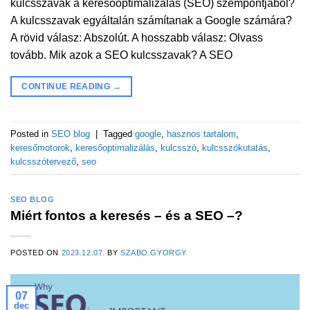
kulcsszavak a keresőoptimalizálás (SEO) szempontjából?
A kulcsszavak egyáltalán számítanak a Google számára?
A rövid válasz: Abszolút. A hosszabb válasz: Olvass
tovább. Mik azok a SEO kulcsszavak? A SEO
CONTINUE READING
→
Posted in
SEO blog
|
Tagged
google
,
hasznos tartalom
,
keresőmotorok
,
keresőoptimalizálás
,
kulcsszó
,
kulcsszókutatás
,
kulcsszótervező
,
seo
SEO BLOG
Miért fontos a keresés – és a SEO –?
POSTED ON
2023.12.07.
BY
SZABO.GYORGY
07
dec