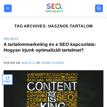
Skip
to
content
TAG ARCHIVES:
HASZNOS TARTALOM
SEO BLOG
A tartalommarketing és a SEO kapcsolata:
Hogyan írjunk optimalizált tartalmat?
POSTED ON
2025.03.13.
BY
SZABO.GYORGY
13
márc