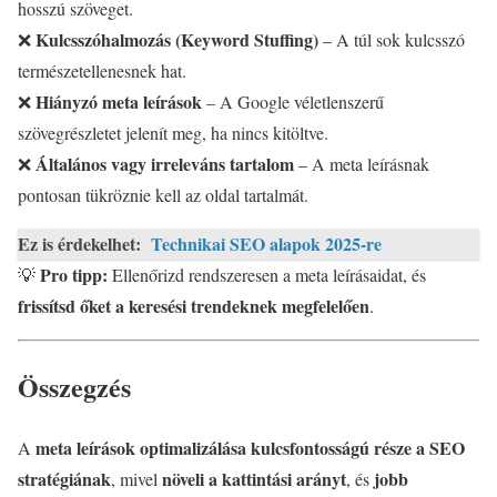
hosszú szöveget.
Kulcsszóhalmozás (Keyword Stuffing)
❌
– A túl sok kulcsszó
természetellenesnek hat.
Hiányzó meta leírások
❌
– A Google véletlenszerű
szövegrészletet jelenít meg, ha nincs kitöltve.
Általános vagy irreleváns tartalom
❌
– A meta leírásnak
pontosan tükröznie kell az oldal tartalmát.
Ez is érdekelhet:
Technikai SEO alapok 2025-re
Pro tipp:
💡
Ellenőrizd rendszeresen a meta leírásaidat, és
frissítsd őket a keresési trendeknek megfelelően
.
Összegzés
meta leírások optimalizálása kulcsfontosságú része a SEO
A
stratégiának
növeli a kattintási arányt
jobb
, mivel
, és