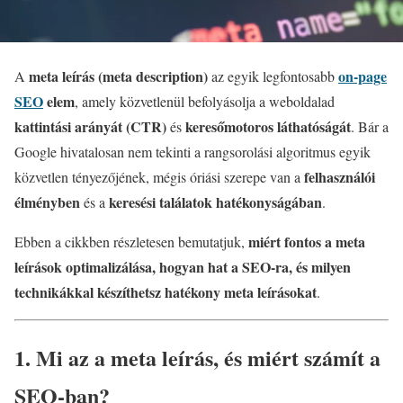
meta leírás (meta description)
on-page
A
az egyik legfontosabb
SEO
elem
, amely közvetlenül befolyásolja a weboldalad
kattintási arányát (CTR)
keresőmotoros láthatóságát
és
. Bár a
Google hivatalosan nem tekinti a rangsorolási algoritmus egyik
felhasználói
közvetlen tényezőjének, mégis óriási szerepe van a
élményben
keresési találatok hatékonyságában
és a
.
miért fontos a meta
Ebben a cikkben részletesen bemutatjuk,
leírások optimalizálása, hogyan hat a SEO-ra, és milyen
technikákkal készíthetsz hatékony meta leírásokat
.
1. Mi az a meta leírás, és miért számít a
SEO-ban?