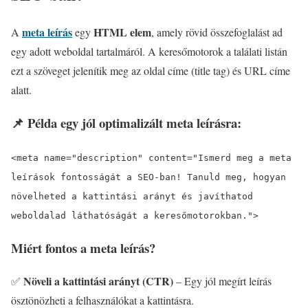
meta leírás
HTML elem
A
egy
, amely rövid összefoglalást ad
egy adott weboldal tartalmáról. A keresőmotorok a találati listán
ezt a szöveget jelenítik meg az oldal címe (title tag) és URL címe
alatt.
📌 Példa egy jól optimalizált meta leírásra:
<
meta
name
=
"description"
content
=
"Ismerd meg a meta
leírások fontosságát a SEO-ban! Tanuld meg, hogyan
növelheted a kattintási arányt és javíthatod
weboldalad láthatóságát a keresőmotorokban."
>
Miért fontos a meta leírás?
Növeli a kattintási arányt (CTR)
✅
– Egy jól megírt leírás
ösztönözheti a felhasználókat a kattintásra.