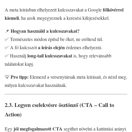
félkövérrel
A meta leírásban elhelyezett kulcsszavakat a Google
kiemeli
, ha azok megegyeznek a keresési kifejezésekkel.
Hogyan használd a kulcsszavakat?
📌
✅ Természetes módon építsd be őket, ne erőltesd túl.
a leírás elején
✅ A fő kulcsszót
érdemes elhelyezni.
long-tail kulcsszavakat
✅ Használj
is, hogy relevánsabb
találatokat kapj.
Pro tipp:
💡
Elemezd a versenytársak meta leírásait, és nézd meg,
milyen kulcsszavakat használnak.
2.3. Legyen cselekvésre ösztönző (CTA – Call to
Action)
jól megfogalmazott CTA
Egy
segíthet növelni a kattintási arányt.