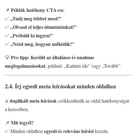
Példák hatékony CTA-ra:
📌
„Tudj meg többet most!”
✅
„Olvasd el teljes útmutatónkat!”
✅
„Próbáld ki ingyen!”
✅
„Nézd meg, hogyan működik!”
✅
Pro tipp:
Kerüld az általános és unalmas
💡
megfogalmazásokat
, például: „Kattints ide” vagy „Tovább”.
2.4. Írj egyedi meta leírásokat minden oldalhoz
duplikált meta leírások
A
csökkenthetik az oldal hatékonyságát
a keresőben.
Mit tegyél?
📌
egyedi és releváns leírást
✅ Minden oldalhoz
készíts.