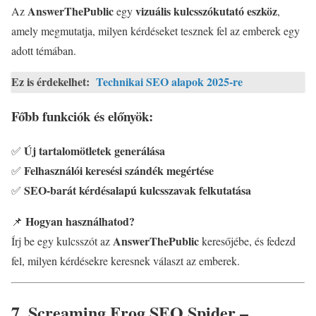
AnswerThePublic
vizuális kulcsszókutató eszköz
Az
egy
,
amely megmutatja, milyen kérdéseket tesznek fel az emberek egy
adott témában.
Ez is érdekelhet:
Technikai SEO alapok 2025-re
Főbb funkciók és előnyök:
Új tartalomötletek generálása
✅
Felhasználói keresési szándék megértése
✅
SEO-barát kérdésalapú kulcsszavak felkutatása
✅
Hogyan használhatod?
📌
AnswerThePublic
Írj be egy kulcsszót az
keresőjébe, és fedezd
fel, milyen kérdésekre keresnek választ az emberek.
7. Screaming Frog SEO Spider –