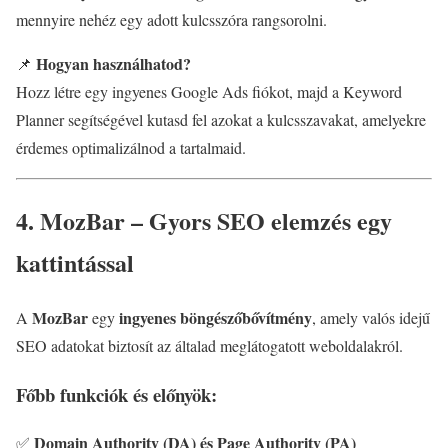
mennyire nehéz egy adott kulcsszóra rangsorolni.
Hogyan használhatod?
📌
Hozz létre egy ingyenes Google Ads fiókot, majd a Keyword
Planner segítségével kutasd fel azokat a kulcsszavakat, amelyekre
érdemes optimalizálnod a tartalmaid.
4. MozBar – Gyors SEO elemzés egy
kattintással
MozBar
ingyenes böngészőbővítmény
A
egy
, amely valós idejű
SEO adatokat biztosít az általad meglátogatott weboldalakról.
Főbb funkciók és előnyök:
Domain Authority (DA) és Page Authority (PA)
✅