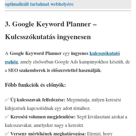
optimalizált tartalmat webhelyére
3. Google Keyword Planner –
Kulcsszókutatás ingyenesen
Google Keyword Planner
ingyenes
kulcsszókutató
A
egy
eszköz
, amely elsősorban Google Ads kampányokhoz készült, de
SEO szakemberek is előszeretettel használják
a
.
Főbb funkciók és előnyök:
Új kulcsszavak felfedezése:
✅
Megmutatja, milyen keresési
kifejezések kapcsolódnak egy adott témához.
Keresési volumen megjelenítése:
✅
Segít kiválasztani azokat a
kulcsszavakat, amelyekre nagy a kereslet.
Verseny mértékének meghatározása:
✅
Elemzi, hogy