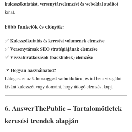
kulcsszókutatást, versenytárselemzést és weboldal auditot
kínál.
Főbb funkciók és előnyök:
Kulcsszókutatás és keresési volumenek elemzése
✅
Versenytársak SEO stratégiájának elemzése
✅
Visszahivatkozások (backlinkek) elemzése
✅
Hogyan használhatod?
📌
Ubersuggest weboldalára
Látogass el az
, és írd be a vizsgálni
kívánt kulcsszót vagy domaint, hogy átfogó elemzést kapj.
6. AnswerThePublic – Tartalomötletek
keresési trendek alapján