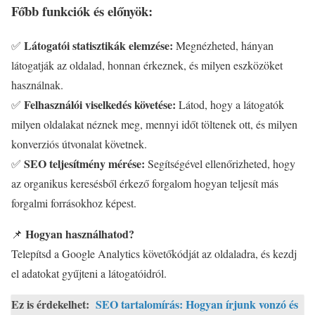
Főbb funkciók és előnyök:
Látogatói statisztikák elemzése:
✅
Megnézheted, hányan
látogatják az oldalad, honnan érkeznek, és milyen eszközöket
használnak.
Felhasználói viselkedés követése:
✅
Látod, hogy a látogatók
milyen oldalakat néznek meg, mennyi időt töltenek ott, és milyen
konverziós útvonalat követnek.
SEO teljesítmény mérése:
✅
Segítségével ellenőrizheted, hogy
az organikus keresésből érkező forgalom hogyan teljesít más
forgalmi forrásokhoz képest.
Hogyan használhatod?
📌
Telepítsd a Google Analytics követőkódját az oldaladra, és kezdj
el adatokat gyűjteni a látogatóidról.
Ez is érdekelhet:
SEO tartalomírás: Hogyan írjunk vonzó és