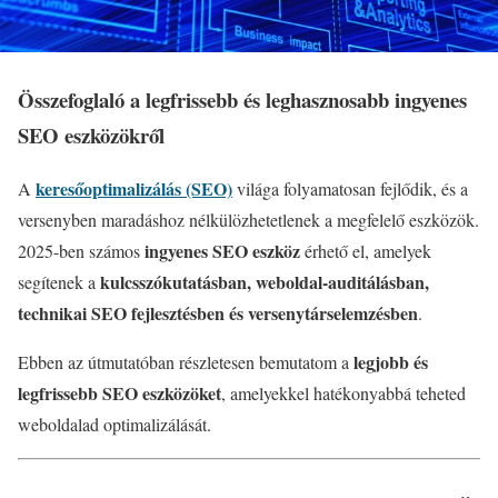
Összefoglaló a legfrissebb és leghasznosabb ingyenes
SEO eszközökről
keresőoptimalizálás (SEO)
A
világa folyamatosan fejlődik, és a
versenyben maradáshoz nélkülözhetetlenek a megfelelő eszközök.
ingyenes SEO eszköz
2025-ben számos
érhető el, amelyek
kulcsszókutatásban, weboldal-auditálásban,
segítenek a
technikai SEO fejlesztésben és versenytárselemzésben
.
legjobb és
Ebben az útmutatóban részletesen bemutatom a
legfrissebb SEO eszközöket
, amelyekkel hatékonyabbá teheted
weboldalad optimalizálását.