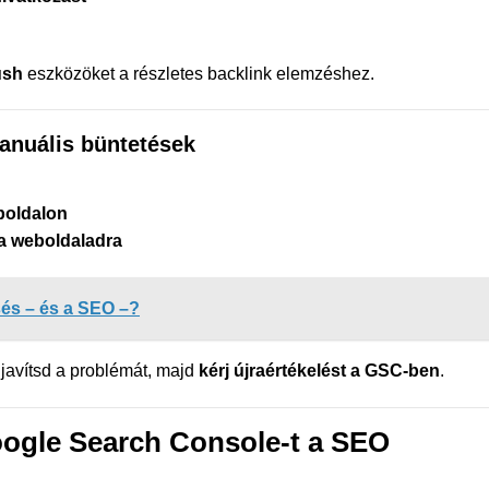
ush
eszközöket a részletes backlink elemzéshez.
anuális büntetések
eboldalon
 a weboldaladra
sés – és a SEO –?
javítsd a problémát, majd
kérj újraértékelést a GSC-ben
.
oogle Search Console-t a SEO