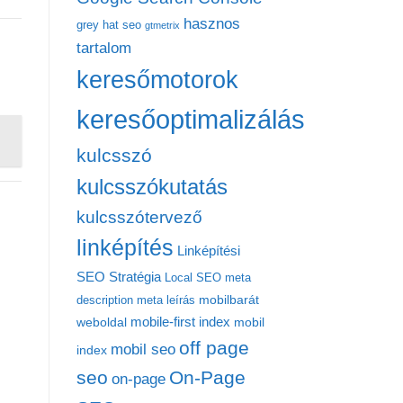
hasznos
grey hat seo
gtmetrix
tartalom
keresőmotorok
keresőoptimalizálás
kulcsszó
kulcsszókutatás
kulcsszótervező
linképítés
Linképítési
SEO Stratégia
Local SEO
meta
mobilbarát
description
meta leírás
mobile-first index
weboldal
mobil
off page
mobil seo
index
seo
On-Page
on-page