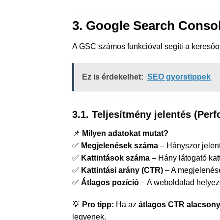
3. Google Search Consol
A GSC számos funkcióval segíti a keresőo
Ez is érdekelhet:
SEO gyorstippek
3.1. Teljesítmény jelentés (Per
📌
Milyen adatokat mutat?
✅
Megjelenések száma
– Hányszor jelen
✅
Kattintások száma
– Hány látogató katti
✅
Kattintási arány (CTR)
– A megjelenése
✅
Átlagos pozíció
– A weboldalad helyez
💡
Pro tipp:
Ha az
átlagos CTR alacson
legyenek.