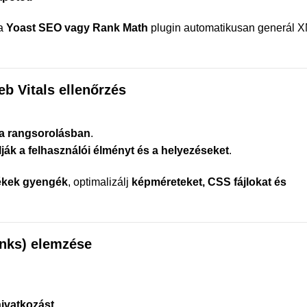
 a
Yoast SEO vagy Rank Math
plugin automatikusan generál 
eb Vitals ellenőrzés
 a rangsorolásban
.
ják a felhasználói élményt és a helyezéseket
.
ékek gyengék
, optimalizálj
képméreteket, CSS fájlokat és
inks) elemzése
hivatkozást