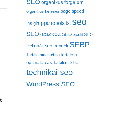
SEO
organikus forgalom
page speed
organikus keresés
seo
ppc
robots.txt
insight
SEO-eszköz
SEO audit
SEO
SERP
seo trendek
technikák
tartalom
Tartalommarketing
optimalizálás
Tartalom SEO
technikai seo
WordPress SEO
t
.