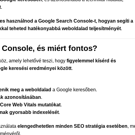
.
es használnod a Google Search Console-t, hogyan segíti a
ókkal teheted hatékonyabbá weboldalad teljesítményét
.
 Console, és miért fontos?
öz, amely lehetővé teszi, hogy
figyelemmel kísérd és
ogle keresési eredményei között
.
lenik meg a weboldalad
a Google keresőben.
bák azonosításában
.
 Core Web Vitals mutatókat
.
talmak gyorsabb indexelését
.
sználata
elengedhetetlen minden SEO stratégia esetében
, m
tményéről.