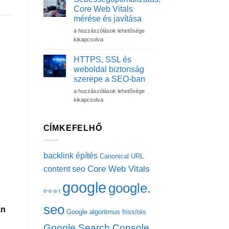
reszponzív
Core Web Vitals
élmény
mérése és javítása
túlmutat
Sebességoptimalizálás:
a
a hozzászólások lehetősége
Core
dizájnon
kikapcsolva
Web
–
Vitals
Szakértői
HTTPS, SSL és
mérése
útmutató
weboldal biztonság
és
technikai
szerepe a SEO-ban
javítása
szemlélettel
HTTPS,
bejegyzéshez
a hozzászólások lehetősége
bejegyzéshez
SSL
kikapcsolva
és
weboldal
biztonság
CÍMKEFELHŐ
szerepe
a
SEO-
backlink építés
Canonical URL
ban
Core Web Vitals
content seo
bejegyzéshez
google
google.
e-e-a-t
seo
an
Google algoritmus frissítés
Google Search Console