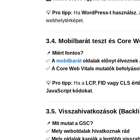
💡
Pro tipp:
Ha
WordPress-t használsz
,
webhelytérképet.
3.4. Mobilbarát teszt és Core W
📌
Miért fontos?
✅
A
mobilbarát
oldalak előnyt élveznek
✅
A Core Web Vitals mutatók befolyásol
💡
Pro tipp:
Ha a
LCP, FID vagy CLS ért
JavaScript kódokat
.
3.5. Visszahivatkozások (Backl
📌
Mit mutat a GSC?
✅
Mely weboldalak hivatkoznak rád
✅
Mely oldalak kapják a legtöbb vissza