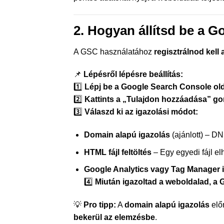
2. Hogyan állítsd be a 
A GSC használatához
regisztrálnod kell
📌
Lépésről lépésre beállítás:
1️⃣
Lépj be a Google Search Console ol
2️⃣
Kattints a „Tulajdon hozzáadása” g
3️⃣
Válaszd ki az igazolási módot:
Domain alapú igazolás
(ajánlott) – D
HTML fájl feltöltés
– Egy egyedi fájl el
Google Analytics vagy Tag Manager 
4️⃣
Miután igazoltad a weboldalad, a 
💡
Pro tipp:
A
domain alapú igazolás
elő
bekerül az elemzésbe
.