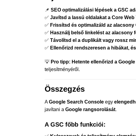
📌
SEO optimalizálási lépések a GSC ada
✅
Javítsd a lassú oldalakat a Core Web V
✅
Frissítsd és optimalizáld az alacsony
✅
Használj belső linkelést az alacsony 
✅
Távolítsd el a duplikált vagy rossz m
✅
Ellenőrizd rendszeresen a hibákat, és
💡
Pro tipp:
Hetente ellenőrizd a Google
teljesítményéről.
Összegzés
A
Google Search Console
egy
elengedh
javítani a
Google rangsorolását
.
A GSC főbb funkciói: