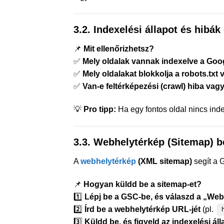
3.2. Indexelési állapot és hibák
📌
Mit ellenőrizhetsz?
✅
Mely oldalak vannak indexelve a Goo
✅
Mely oldalakat blokkolja a robots.txt
✅
Van-e feltérképezési (crawl) hiba va
💡
Pro tipp:
Ha egy fontos oldal nincs ind
3.3. Webhelytérkép (Sitemap) 
A
webhelytérkép
(XML sitemap)
segít a 
📌
Hogyan küldd be a sitemap-et?
1️⃣
Lépj be a GSC-be, és válaszd a „We
2️⃣
Írd be a webhelytérkép URL-jét
(pl.
3️⃣
Küldd be, és figyeld az indexelési áll