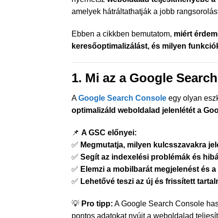
amelyek hátráltathatják a jobb rangsorolást
Ebben a cikkben bemutatom,
miért érdem
keresőoptimalizálást, és milyen funkci
1. Mi az a Google Search
A
Google Search Console
egy olyan eszk
optimalizáld weboldalad jelenlétét a Go
📌
A GSC előnyei:
✅
Megmutatja, milyen kulcsszavakra je
✅
Segít az indexelési problémák és hi
✅
Elemzi a mobilbarát megjelenést és a
✅
Lehetővé teszi az új és frissített tar
💡
Pro tipp:
A Google Search Console ha
pontos adatokat nyújt a weboldalad teljesí