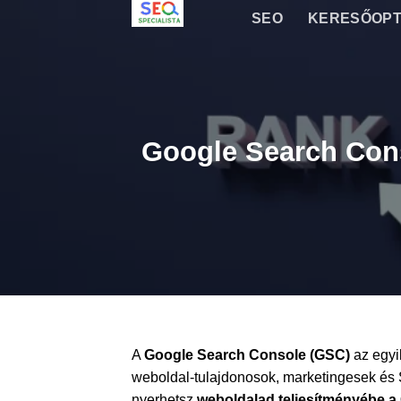
Skip
SEO
KERESŐOPT
to
content
Google Search Cons
A
Google Search Console (GSC)
az egyi
weboldal-tulajdonosok, marketingesek és 
nyerhetsz
weboldalad teljesítményébe 