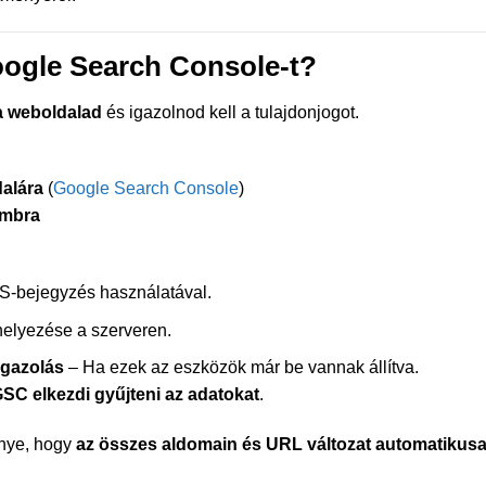
Google Search Console-t?
 a weboldalad
és igazolnod kell a tulajdonjogot.
dalára
(
Google Search Console
)
ombra
NS-bejegyzés használatával.
helyezése a szerveren.
igazolás
– Ha ezek az eszközök már be vannak állítva.
GSC elkezdi gyűjteni az adatokat
.
nye, hogy
az összes aldomain és URL változat automatikus