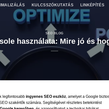
IMALIZÁLÁS
KULCSSZÓKUTATÁS
LINKÉPÍTÉS
SEO BLOG
ole használata: Mire jó és hog
k legfontosabb
ingyenes SEO eszköz
, amelyet a Google biztos
SEO szakértők számára. Segítségével részletes betekintést
a Google keresőben
, és azonosíthatod a technikai hibákat,