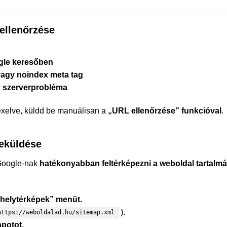
 ellenőrzése
gle keresőben
 vagy noindex meta tag
gy szerverprobléma
exelve, küldd be manuálisan a
„URL ellenőrzése” funkcióval
.
beküldése
Google-nak
hatékonyabban feltérképezni a weboldal tartalmá
bhelytérképek” menüt.
).
https://weboldalad.hu/sitemap.xml
apotot.