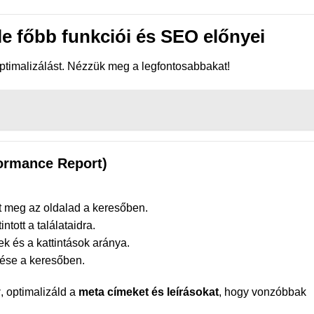
e főbb funkciói és SEO előnyei
ptimalizálást. Nézzük meg a legfontosabbakat!
formance Report)
t meg az oldalad a keresőben.
ntott a találataidra.
k és a kattintások aránya.
ése a keresőben.
y
, optimalizáld a
meta címeket és leírásokat
, hogy vonzóbbak