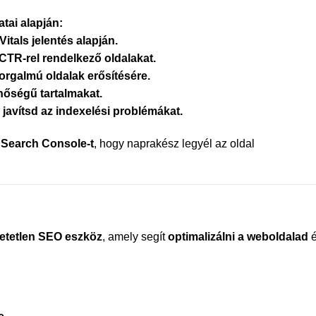
tai alapján:
itals jelentés alapján.
 CTR-rel rendelkező oldalakat.
forgalmú oldalak erősítésére.
inőségű tartalmakat.
 javítsd az indexelési problémákat.
 Search Console-t
, hogy naprakész legyél az oldal
etetlen SEO eszköz
, amely segít
optimalizálni a weboldalad
é