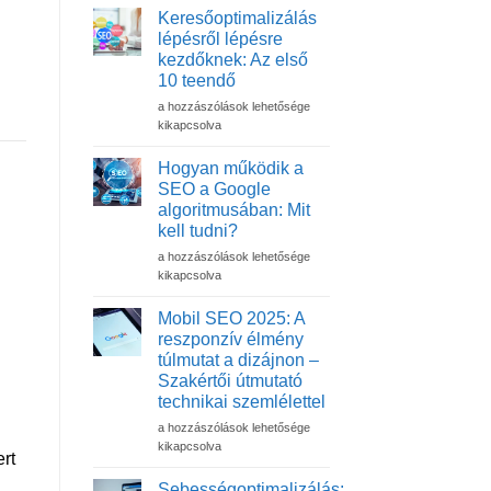
Keresőoptimalizálás
lépésről lépésre
kezdőknek: Az első
10 teendő
Keresőoptimalizálás
a hozzászólások lehetősége
lépésről
kikapcsolva
lépésre
kezdőknek:
Hogyan működik a
Az
SEO a Google
első
algoritmusában: Mit
10
kell tudni?
teendő
bejegyzéshez
Hogyan
a hozzászólások lehetősége
működik
kikapcsolva
a
SEO
Mobil SEO 2025: A
a
reszponzív élmény
Google
túlmutat a dizájnon –
algoritmusában:
Szakértői útmutató
Mit
technikai szemlélettel
kell
tudni?
Mobil
a hozzászólások lehetősége
bejegyzéshez
SEO
kikapcsolva
ert
2025:
A
Sebességoptimalizálás: