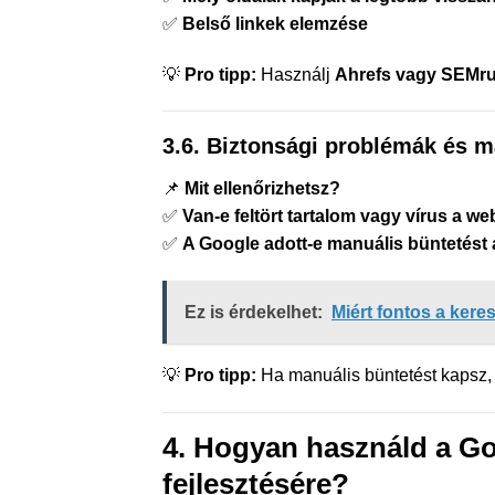
✅
Belső linkek elemzése
💡
Pro tipp:
Használj
Ahrefs vagy SEMr
3.6. Biztonsági problémák és m
📌
Mit ellenőrizhetsz?
✅
Van-e feltört tartalom vagy vírus a w
✅
A Google adott-e manuális büntetést
Ez is érdekelhet:
Miért fontos a kere
💡
Pro tipp:
Ha manuális büntetést kapsz, 
4. Hogyan használd a G
fejlesztésére?