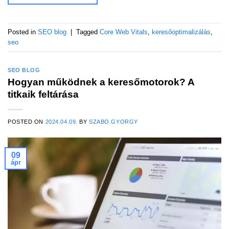
Posted in
SEO blog
|
Tagged
Core Web Vitals
,
keresőoptimalizálás
,
seo
SEO BLOG
Hogyan működnek a keresőmotorok? A
titkaik feltárása
POSTED ON
2024.04.09.
BY
SZABO.GYORGY
09
ápr