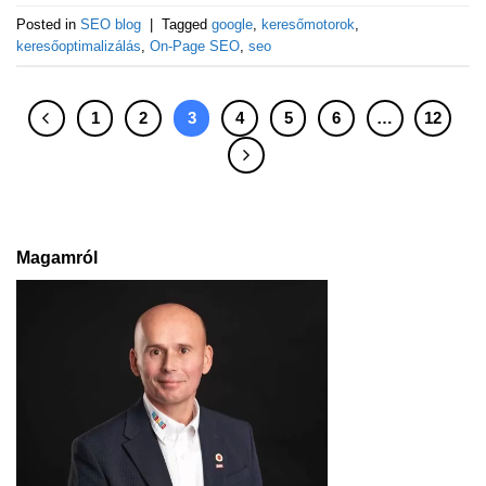
Posted in
SEO blog
|
Tagged
google
,
keresőmotorok
,
keresőoptimalizálás
,
On-Page SEO
,
seo
1
2
3
4
5
6
…
12
Magamról