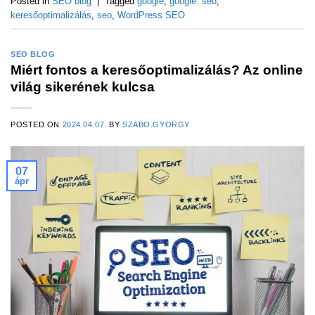
Posted in
SEO blog
|
Tagged
google
,
google. seo
,
keresőoptimalizálás
,
seo
,
WordPress SEO
SEO BLOG
Miért fontos a keresőoptimalizálás? Az online
világ sikerének kulcsa
POSTED ON
2024.04.07.
BY
SZABO.GYORGY
07
ápr