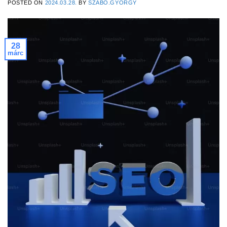
POSTED ON
2024.03.28.
BY
SZABO.GYORGY
28
márc