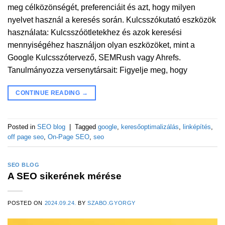
meg célközönségét, preferenciáit és azt, hogy milyen
nyelvet használ a keresés során. Kulcsszókutató eszközök
használata: Kulcsszóötletekhez és azok keresési
mennyiségéhez használjon olyan eszközöket, mint a
Google Kulcsszótervező, SEMRush vagy Ahrefs.
Tanulmányozza versenytársait: Figyelje meg, hogy
CONTINUE READING
→
Posted in
SEO blog
|
Tagged
google
,
keresőoptimalizálás
,
linképítés
,
off page seo
,
On-Page SEO
,
seo
SEO BLOG
A SEO sikerének mérése
POSTED ON
2024.09.24.
BY
SZABO.GYORGY