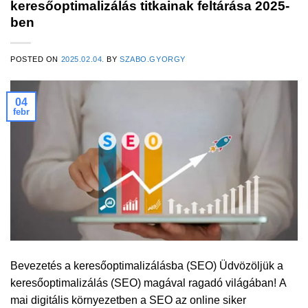
keresőoptimalizálás titkainak feltárása 2025-
ben
POSTED ON
2025.02.04.
BY
SZABO.GYORGY
04
febr
Bevezetés a keresőoptimalizálásba (SEO) Üdvözöljük a
keresőoptimalizálás (SEO) magával ragadó világában! A
mai digitális környezetben a SEO az online siker