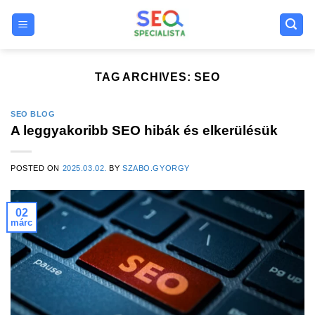
Skip
to
content
TAG ARCHIVES:
SEO
SEO BLOG
A leggyakoribb SEO hibák és elkerülésük
POSTED ON
2025.03.02.
BY
SZABO.GYORGY
02
márc