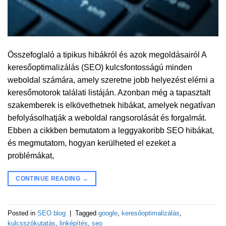
Összefoglaló a tipikus hibákról és azok megoldásairól A
keresőoptimalizálás (SEO) kulcsfontosságú minden
weboldal számára, amely szeretne jobb helyezést elérni a
keresőmotorok találati listáján. Azonban még a tapasztalt
szakemberek is elkövethetnek hibákat, amelyek negatívan
befolyásolhatják a weboldal rangsorolását és forgalmát.
Ebben a cikkben bemutatom a leggyakoribb SEO hibákat,
és megmutatom, hogyan kerülheted el ezeket a
problémákat,
CONTINUE READING
→
Posted in
SEO blog
|
Tagged
google
,
keresőoptimalizálás
,
kulcsszókutatás
,
linképítés
,
seo