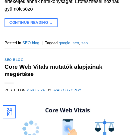
értékeljék annak hatékonyságát. Erőfeszítései hoznak
gyümölcsöző
CONTINUE READING
→
Posted in
SEO blog
|
Tagged
google. seo
,
seo
SEO BLOG
Core Web Vitals mutatók alapjainak
megértése
POSTED ON
2024.07.24.
BY
SZABO.GYORGY
24
júl