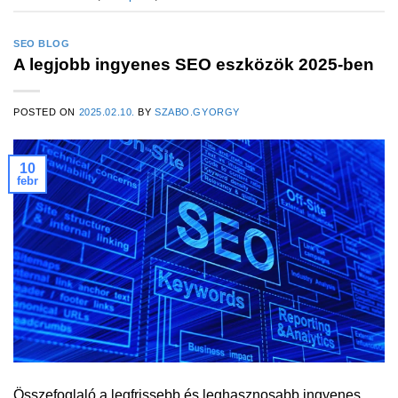
SEO BLOG
A legjobb ingyenes SEO eszközök 2025-ben
POSTED ON
2025.02.10.
BY
SZABO.GYORGY
10
febr
Összefoglaló a legfrissebb és leghasznosabb ingyenes