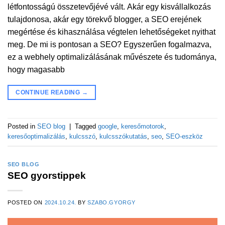
létfontosságú összetevőjévé vált. Akár egy kisvállalkozás
tulajdonosa, akár egy törekvő blogger, a SEO erejének
megértése és kihasználása végtelen lehetőségeket nyithat
meg. De mi is pontosan a SEO? Egyszerűen fogalmazva,
ez a webhely optimalizálásának művészete és tudománya,
hogy magasabb
CONTINUE READING
→
Posted in
SEO blog
|
Tagged
google
,
keresőmotorok
,
keresőoptimalizálás
,
kulcsszó
,
kulcsszókutatás
,
seo
,
SEO-eszköz
SEO BLOG
SEO gyorstippek
POSTED ON
2024.10.24.
BY
SZABO.GYORGY