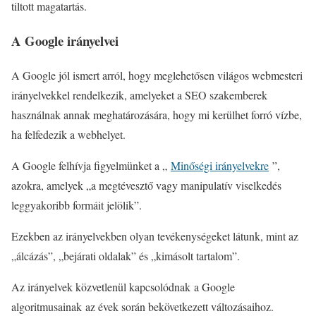
tiltott magatartás.
A Google irányelvei
A Google jól ismert arról, hogy meglehetősen világos webmesteri
irányelvekkel rendelkezik, amelyeket a SEO szakemberek
használnak annak meghatározására, hogy mi kerülhet forró vízbe,
ha felfedezik a webhelyet.
A Google felhívja figyelmünket a „
Minőségi irányelvekre
”,
azokra, amelyek „a megtévesztő vagy manipulatív viselkedés
leggyakoribb formáit jelölik”.
Ezekben az irányelvekben olyan tevékenységeket látunk, mint az
„álcázás”, „bejárati oldalak” és „kimásolt tartalom”.
Az irányelvek közvetlenül kapcsolódnak a Google
algoritmusainak az évek során bekövetkezett változásaihoz.