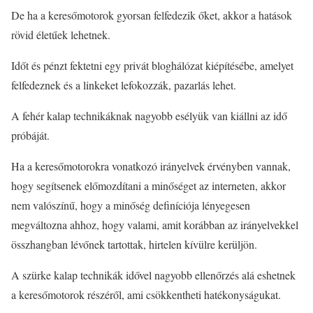
De ha a keresőmotorok gyorsan felfedezik őket, akkor a hatások
rövid életűek lehetnek.
Időt és pénzt fektetni egy privát bloghálózat kiépítésébe, amelyet
felfedeznek és a linkeket lefokozzák, pazarlás lehet.
A fehér kalap technikáknak nagyobb esélyük van kiállni az idő
próbáját.
Ha a keresőmotorokra vonatkozó irányelvek érvényben vannak,
hogy segítsenek előmozdítani a minőséget az interneten, akkor
nem valószínű, hogy a minőség definíciója lényegesen
megváltozna ahhoz, hogy valami, amit korábban az irányelvekkel
összhangban lévőnek tartottak, hirtelen kívülre kerüljön.
A szürke kalap technikák idővel nagyobb ellenőrzés alá eshetnek
a keresőmotorok részéről, ami csökkentheti hatékonyságukat.