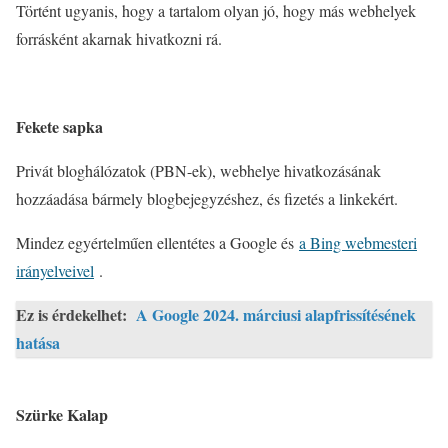
Történt ugyanis, hogy a tartalom olyan jó, hogy más webhelyek
forrásként akarnak hivatkozni rá.
Fekete sapka
Privát bloghálózatok (PBN-ek), webhelye hivatkozásának
hozzáadása bármely blogbejegyzéshez, és fizetés a linkekért.
Mindez egyértelműen ellentétes a Google és
a Bing webmesteri
irányelveivel
.
Ez is érdekelhet:
A Google 2024. márciusi alapfrissítésének
hatása
Szürke Kalap