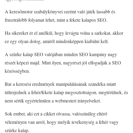
A keresőmotor szabálykönyvei szerint való játék lassabb és
frusztrálóbb folyamat lehet, mint a fekete kalapos SEO.
Ha sikereket ér el anélkül, hogy levágta volna a sarkokat, akkor
ez egy olyan dolog, amiről mindenképpen kiabálni kell.
A szürke kalap SEO valójában minden SEO kampány nagy
részét képezi majd. Mint ilyen, nagyrészt jól elfogadják a SEO
közösségben.
Bár a keresési eredmények manipulálásának szándéka miatt
túlterjednek a fehér/fekete kalap megosztottságon, megtérülnek, és
nem sértik egyértelműen a webmesteri irányelveket.
Sok ember, aki ezt a cikket olvassa, valószínűleg eltérő
véleményen van arról, hogy melyik tevékenység a fehér vagy
szürke kalap.