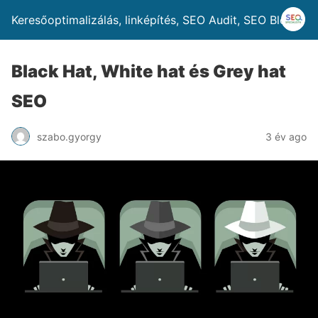
Keresőoptimalizálás, linképítés, SEO Audit, SEO Blog
Black Hat, White hat és Grey hat
SEO
szabo.gyorgy
3 év ago