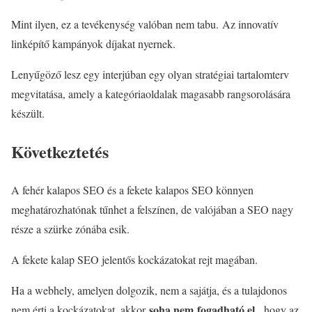
Mint ilyen, ez a tevékenység valóban nem tabu. Az innovatív
linképítő kampányok díjakat nyernek.
Lenyűgöző lesz egy interjúban egy olyan stratégiai tartalomterv
megvitatása, amely a kategóriaoldalak magasabb rangsorolására
készült.
Következtetés
A fehér kalapos SEO és a fekete kalapos SEO könnyen
meghatározhatónak tűnhet a felszínen, de valójában a SEO nagy
része a szürke zónába esik.
A fekete kalap SEO jelentős kockázatokat rejt magában.
Ha a webhely, amelyen dolgozik, nem a sajátja, és a tulajdonos
soha nem
fogadható el
nem érti a kockázatokat, akkor
, hogy az