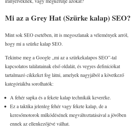
irányelveknek, vagy megkerülje azokat?
Mi az a Grey Hat (Szürke kalap) SEO?
Mint sok SEO esetében, itt is megoszlanak a vélemények arról,
hogy mi a szürke kalap SEO.
Tekintse meg a Google „mi az a szürkekalapos SEO”-tal
kapcsolatos találatainak első oldalát, és vegyes definíciókat
tartalmazó cikkeket fog látni, amelyek nagyjából a következő
kategóriákba sorolhatók:
A fehér sapka és a fekete kalap technikák keveréke.
Ez a taktika jelenleg fehér vagy fekete kalap, de a
keresőmotorok működésének megváltoztatásával a jövőben
ennek az ellenkezőjévé válhat.