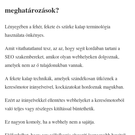
meghatározások?
Lényegében a fehér, fekete és szürke kalap terminológia
használata önkényes.
Amit vitathatatlanul tesz, az az, hogy segít kordában tartani a
SEO szakembereket, amikor olyan webhelyeken dolgoznak,
amelyek nem az ő tulajdonukban vannak.
A fekete kalap technikák, amelyek szándékosan ütköznek a
keresőmotor irányelveivel, kockázatokat hordoznak magukban.
Ezért az irányelvekkel ellentétes webhelyeket a keresőmotorból
való teljes vagy részleges kitiltással büntethetik.
Ez nagyon komoly, ha a webhely nem a sajátja.
Előfordulhat, hogy egy vállalkozás elveszíti legnagyobb bevételi