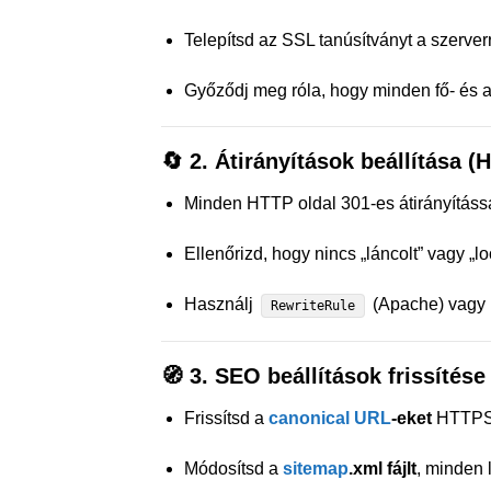
Telepítsd az SSL tanúsítványt a szerver
Győződj meg róla, hogy minden fő- és a
🔄
2. Átirányítások beállítása
Minden HTTP oldal 301-es átirányítás
Ellenőrizd, hogy nincs „láncolt” vagy „lo
Használj
(Apache) vagy
RewriteRule
🧭
3. SEO beállítások frissítése
Frissítsd a
canonical URL
-eket
HTTPS 
Módosítsd a
sitemap
.xml fájlt
, minden