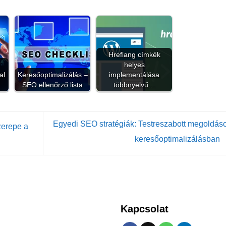
Hreflang címkék
helyes
al
Keresőoptimalizálás –
implementálása
SEO ellenőrző lista
többnyelvű…
Egyedi SEO stratégiák: Testreszabott megoldás
zerepe a
keresőoptimalizálásban
Kapcsolat