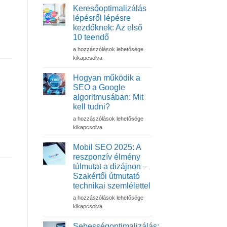
Keresőoptimalizálás
lépésről lépésre
kezdőknek: Az első
10 teendő
Keresőoptimalizálás
a hozzászólások lehetősége
lépésről
kikapcsolva
lépésre
kezdőknek:
Hogyan működik a
Az
SEO a Google
első
algoritmusában: Mit
10
kell tudni?
teendő
bejegyzéshez
Hogyan
a hozzászólások lehetősége
működik
kikapcsolva
a
SEO
Mobil SEO 2025: A
a
reszponzív élmény
Google
túlmutat a dizájnon –
algoritmusában:
Szakértői útmutató
Mit
technikai szemlélettel
kell
tudni?
Mobil
a hozzászólások lehetősége
bejegyzéshez
SEO
kikapcsolva
2025:
A
Sebességoptimalizálás: