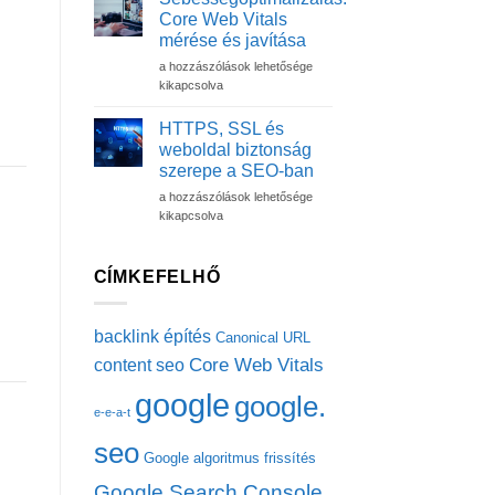
reszponzív
Core Web Vitals
élmény
mérése és javítása
túlmutat
Sebességoptimalizálás:
a
a hozzászólások lehetősége
Core
dizájnon
kikapcsolva
Web
–
Vitals
Szakértői
HTTPS, SSL és
mérése
útmutató
weboldal biztonság
és
technikai
szerepe a SEO-ban
javítása
szemlélettel
HTTPS,
bejegyzéshez
a hozzászólások lehetősége
bejegyzéshez
SSL
kikapcsolva
és
weboldal
biztonság
CÍMKEFELHŐ
szerepe
a
SEO-
backlink építés
Canonical URL
ban
Core Web Vitals
content seo
bejegyzéshez
google
google.
e-e-a-t
seo
Google algoritmus frissítés
Google Search Console