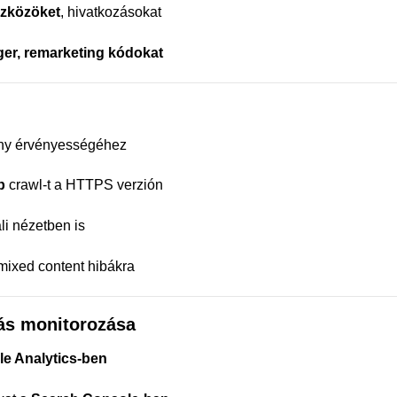
szközöket
, hivatkozásokat
er, remarketing kódokat
ány érvényességéhez
b
crawl-t a HTTPS verzión
li nézetben is
 mixed content hibákra
lás monitorozása
e Analytics-ben