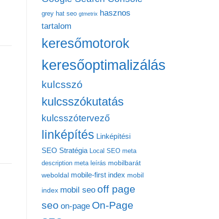
hasznos
grey hat seo
gtmetrix
tartalom
keresőmotorok
keresőoptimalizálás
kulcsszó
kulcsszókutatás
kulcsszótervező
linképítés
Linképítési
SEO Stratégia
Local SEO
meta
mobilbarát
description
meta leírás
mobile-first index
weboldal
mobil
off page
mobil seo
index
seo
On-Page
on-page