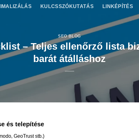
IMALIZÁLÁS
KULCSSZÓKUTATÁS
LINKÉPÍTÉS
SEO BLOG
ist – Teljes ellenőrző lista 
barát átálláshoz
e és telepítése
modo, GeoTrust stb.)