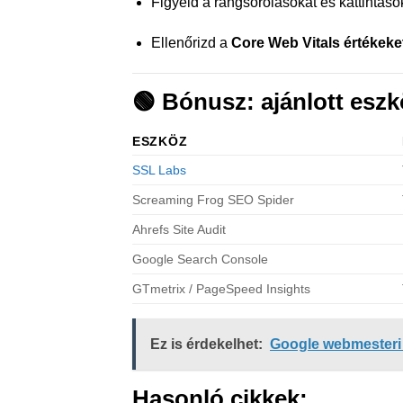
Figyeld a rangsorolásokat és kattintáso
Ellenőrizd a
Core Web Vitals értékeke
🟢
Bónusz: ajánlott esz
ESZKÖZ
SSL Labs
Screaming Frog SEO Spider
Ahrefs Site Audit
Google Search Console
GTmetrix / PageSpeed Insights
Ez is érdekelhet:
Google webmesteri i
Hasonló cikkek: