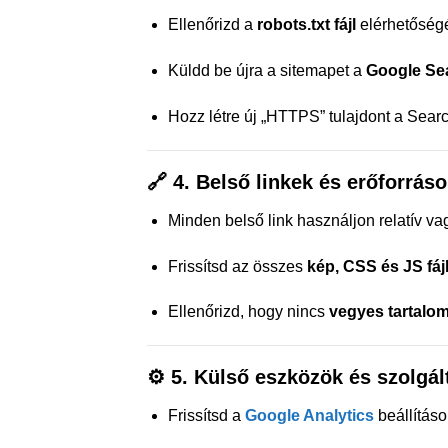
Ellenőrizd a
robots.txt fájl
elérhetőségé
Küldd be újra a sitemapet a
Google Se
Hozz létre új „HTTPS” tulajdont a Sea
🔗
4. Belső linkek és erőforráso
Minden belső link használjon relatív 
Frissítsd az összes
kép, CSS és JS fájl
Ellenőrizd, hogy nincs
vegyes tartalo
⚙️
5. Külső eszközök és szolgált
Frissítsd a
Google Analytics
beállítás