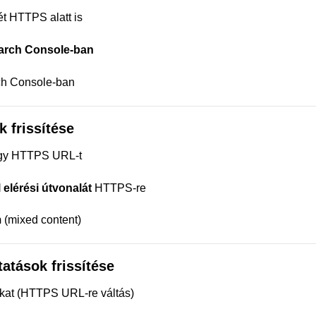
t HTTPS alatt is
arch Console-ban
rch Console-ban
k frissítése
vagy HTTPS URL-t
 elérési útvonalát
HTTPS-re
m
(mixed content)
atások frissítése
okat (HTTPS URL-re váltás)