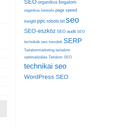
SEO
organikus forgalom
page speed
organikus keresés
seo
ppc
robots.txt
insight
SEO-eszköz
SEO audit
SEO
SERP
seo trendek
technikák
tartalom
Tartalommarketing
optimalizálás
Tartalom SEO
technikai seo
WordPress SEO