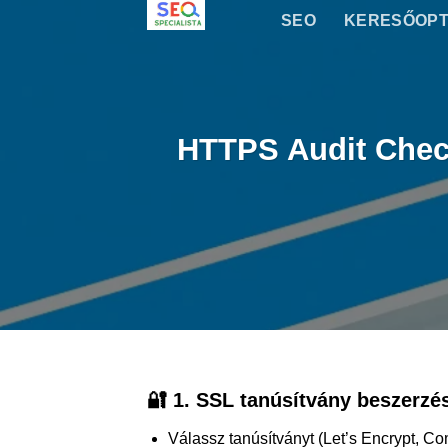
Skip
SEO
KERESŐOPT
to
content
HTTPS Audit Checkl
🔐
1. SSL tanúsítvány beszerzés
Válassz tanúsítványt (Let’s Encrypt, Co