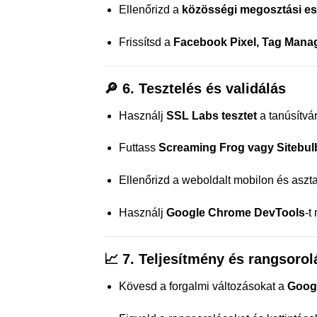
Ellenőrizd a
közösségi megosztási e
Frissítsd a
Facebook Pixel, Tag Manag
🔎
6. Tesztelés és validálás
Használj
SSL Labs tesztet
a tanúsítv
Futtass
Screaming Frog vagy Sitebul
Ellenőrizd a weboldalt mobilon és aszta
Használj
Google Chrome DevTools
-t
📈
7. Teljesítmény és rangsoro
Kövesd a forgalmi változásokat a
Googl