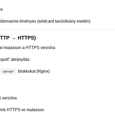
re
ldomainre érvényes (wildcard tanúsítvány esetén)
 (HTTP → HTTPS)
sal mutasson a HTTPS verzióra
opolt” átirányítás
blokkokat (Nginx)
server
verzióra
 link HTTPS-re mutasson