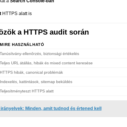
kat a
Search Console-ban
t
HTTPS alatt is
közök a HTTPS audit során
MIRE HASZNÁLHATÓ
Tanúsítvány-ellenőrzés, biztonsági értékelés
Teljes URL átállás, hibák és mixed content keresése
HTTPS hibák, canonical problémák
Indexelés, kattintások, sitemap beküldés
Teljesítményteszt HTTPS alatt
rányelvek: Minden, amit tudnod és értened kell