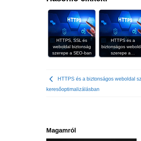
HTTPS, SSL és
HTTPS és a
weboldal biztonság
biztonságos webold
szerepe a SEO-ban
szerepe a…
HTTPS és a biztonságos weboldal s
keresőoptimalizálásban
Magamról