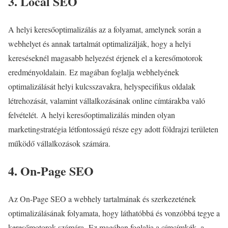
3. Local SEO
A helyi keresőoptimalizálás az a folyamat, amelynek során a
webhelyet és annak tartalmát optimalizálják, hogy a helyi
kereséseknél magasabb helyezést érjenek el a keresőmotorok
eredményoldalain. Ez magában foglalja webhelyének
optimalizálását helyi kulcsszavakra, helyspecifikus oldalak
létrehozását, valamint vállalkozásának online címtárakba való
felvételét. A helyi keresőoptimalizálás minden olyan
marketingstratégia létfontosságú része egy adott földrajzi területen
működő vállalkozások számára.
4. On-Page SEO
Az On-Page SEO a webhely tartalmának és szerkezetének
optimalizálásának folyamata, hogy láthatóbbá és vonzóbbá tegye a
keresőmotorok számára. Ez magában foglalja a címcímkék, a