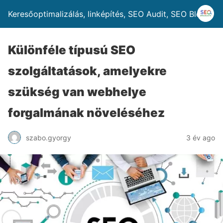
Keresőoptimalizálás, linképítés, SEO Audit, SEO Blog
Különféle típusú SEO
szolgáltatások, amelyekre
szükség van webhelye
forgalmának növeléséhez
szabo.gyorgy
3 év ago