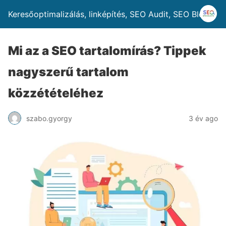
Keresőoptimalizálás, linképítés, SEO Audit, SEO Blog
Mi az a SEO tartalomírás? Tippek
nagyszerű tartalom
közzétételéhez
szabo.gyorgy
3 év ago