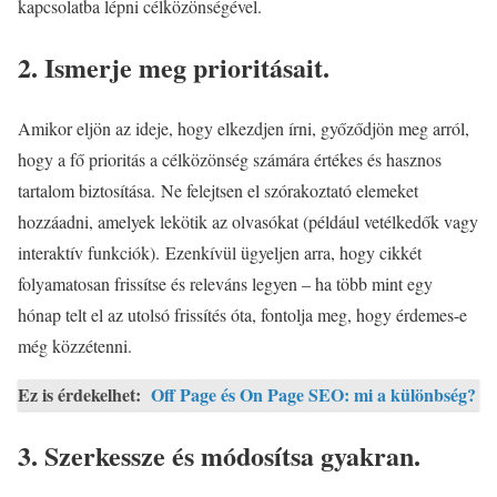
kapcsolatba lépni célközönségével.
2. Ismerje meg prioritásait.
Amikor eljön az ideje, hogy elkezdjen írni, győződjön meg arról,
hogy a fő prioritás a célközönség számára értékes és hasznos
tartalom biztosítása. Ne felejtsen el szórakoztató elemeket
hozzáadni, amelyek lekötik az olvasókat (például vetélkedők vagy
interaktív funkciók). Ezenkívül ügyeljen arra, hogy cikkét
folyamatosan frissítse és releváns legyen – ha több mint egy
hónap telt el az utolsó frissítés óta, fontolja meg, hogy érdemes-e
még közzétenni.
Ez is érdekelhet:
Off Page és On Page SEO: mi a különbség?
3. Szerkessze és módosítsa gyakran.