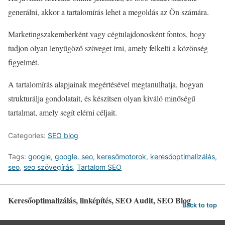
generálni, akkor a tartalomírás lehet a megoldás az Ön számára.
Marketingszakemberként vagy cégtulajdonosként fontos, hogy
tudjon olyan lenyűgöző szöveget írni, amely felkelti a közönség
figyelmét.
A tartalomírás alapjainak megértésével megtanulhatja, hogyan
strukturálja gondolatait, és készítsen olyan kiváló minőségű
tartalmat, amely segít elérni céljait.
Categories:
SEO blog
Tags:
google
,
google. seo
,
keresőmotorok
,
keresőoptimalizálás
,
seo
,
seo szövegírás
,
Tartalom SEO
Keresőoptimalizálás, linképítés, SEO Audit, SEO Blog
Back to top