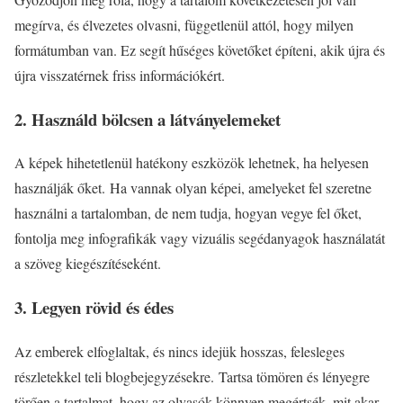
megírva, és élvezetes olvasni, függetlenül attól, hogy milyen
formátumban van. Ez segít hűséges követőket építeni, akik újra és
újra visszatérnek friss információkért.
2. Használd bölcsen a látványelemeket
A képek hihetetlenül hatékony eszközök lehetnek, ha helyesen
használják őket. Ha vannak olyan képei, amelyeket fel szeretne
használni a tartalomban, de nem tudja, hogyan vegye fel őket,
fontolja meg infografikák vagy vizuális segédanyagok használatát
a szöveg kiegészítéseként.
3. Legyen rövid és édes
Az emberek elfoglaltak, és nincs idejük hosszas, felesleges
részletekkel teli blogbejegyzésekre. Tartsa tömören és lényegre
törően a tartalmat, hogy az olvasók könnyen megértsék, mit akar