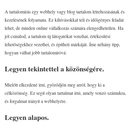
A tartalomírás egy webhely vagy blog tartalom létrehozásának és
kezelésének folyamata. Ez kihívásokkal teli és időigényes feladat
lehet, de minden online vállalkozás számára elengedhetetlen. Ha
jól csinálod, a tartalom új látogatókat vonzhat, értékesítési
lehetőségekhez vezethet, és építheti márkáját. Íme néhány tipp,
hogyan válhat jobb tartalomíróvá:
Legyen tekintettel a közönségére.
Mielőtt elkezdené írni, győződjön meg arról, hogy ki a
célközönség. Ez segít olyan tartalmat írni, amely vonzó számukra,
és forgalmat irányít a webhelyére.
Legyen alapos.