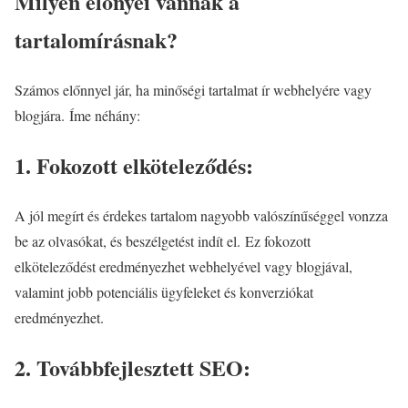
Milyen előnyei vannak a
tartalomírásnak?
Számos előnnyel jár, ha minőségi tartalmat ír webhelyére vagy
blogjára. Íme néhány:
1. Fokozott elköteleződés:
A jól megírt és érdekes tartalom nagyobb valószínűséggel vonzza
be az olvasókat, és beszélgetést indít el. Ez fokozott
elköteleződést eredményezhet webhelyével vagy blogjával,
valamint jobb potenciális ügyfeleket és konverziókat
eredményezhet.
2. Továbbfejlesztett SEO: