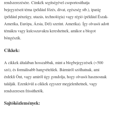
rendszerezésére. Címkék segítségével csoportosíthatja
bejegyzéseit téma (például főzés, divat, egészség stb.), iparág
(például pénzügy, utazás, technológia) vagy régió (például Észak-
Amerika, Európa, Ázsia, Dél) szerint. Amerika). Így olvasói adott
témákra vagy kulcsszavakra kereshetnek, amikor a blogot
böngészik.
Cikkek:
A cikkek általában hosszabbak, mint a blogbejegyzések (~500
szó), és formálisabb hangvételűek. Bármiről szólhatnak, ami
érdekli Önt, vagy amiről úgy gondolja, hogy olvasói hasznosnak
találják. Ezenkívül a cikkek egyszer megjelenhetnek, vagy
rendszeresen frissíthetők.
Sajtóközlemények: