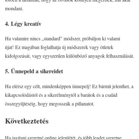
mondani.
4. Légy kreatív
Ha valamire nincs „standard” módszer, próbáljon ki valami
újat! Ez magában foglalhatja új módszerek vagy ötletek
kidolgozását, vagy egyszerűen különböző anyagok felhasználását.
5. Ünnepeld a sikereidet
Ha elérsz egy célt, mindenképpen ünnepelj! Ez bármit jelenthet, a
kikapcsolódástól és a sikerélménytől a barátok és a család
összegyűjtéséig, hogy megosszák a pillanatot.
Következtetés
Ha javítani szeretné online jelenlétét, és több leadet szeretne