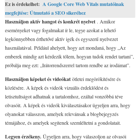
Ez is érdekelhet:
A Google Core Web Vitals mutatóinak
megfejtése: Útmutató a SEO sikeréhez
Használjon aktív hangot és konkrét nyelvet
. Amikor
eseményeket vagy fogalmakat ír le, tegye azokat a lehető
legkönnyebben érthetővé aktív igék és egyszerű nyelvezet
használatával. Például ahelyett, hogy azt mondaná, hogy „Az
emberek mindig azt kérdezik tőlem, hogyan tudok rendet tartani”,
próbálja meg ezt: „Irátorrendszerrel tartom rendbe az irodámat”.
Használjon képeket és videókat
ötletei megörökítésére és
közlésére. A képek és videók vizuális érdeklődést és
letisztultságot adhatnak a tartalomhoz, ezáltal vonzóbbá téve
olvasóit. A képek és videók kiválasztásakor ügyeljen arra, hogy
olyanokat válasszon, amelyek relevánsak a blogbejegyzés
témájához, és amelyek segítenek szemléltetni a gondolatait.
Legyen érzékeny.
Ügyeljen arra, hogy válaszoljon az olvasói