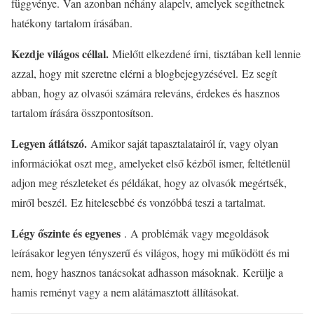
függvénye. Van azonban néhány alapelv, amelyek segíthetnek
hatékony tartalom írásában.
Kezdje világos céllal.
Mielőtt elkezdené írni, tisztában kell lennie
azzal, hogy mit szeretne elérni a blogbejegyzésével. Ez segít
abban, hogy az olvasói számára releváns, érdekes és hasznos
tartalom írására összpontosítson.
Legyen átlátszó.
Amikor saját tapasztalatairól ír, vagy olyan
információkat oszt meg, amelyeket első kézből ismer, feltétlenül
adjon meg részleteket és példákat, hogy az olvasók megértsék,
miről beszél. Ez hitelesebbé és vonzóbbá teszi a tartalmat.
Légy őszinte és egyenes
. A problémák vagy megoldások
leírásakor legyen tényszerű és világos, hogy mi működött és mi
nem, hogy hasznos tanácsokat adhasson másoknak. Kerülje a
hamis reményt vagy a nem alátámasztott állításokat.