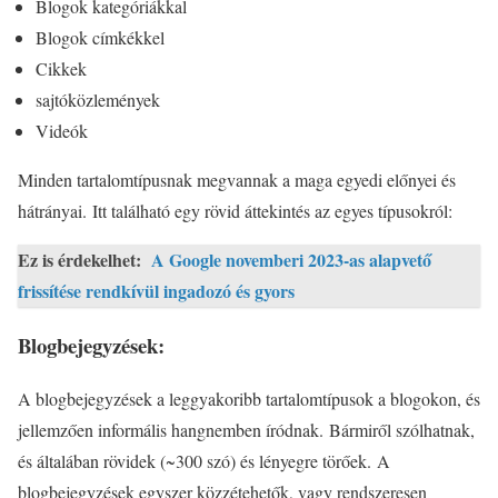
Blogok kategóriákkal
Blogok címkékkel
Cikkek
sajtóközlemények
Videók
Minden tartalomtípusnak megvannak a maga egyedi előnyei és
hátrányai. Itt található egy rövid áttekintés az egyes típusokról:
Ez is érdekelhet:
A Google novemberi 2023-as alapvető
frissítése rendkívül ingadozó és gyors
Blogbejegyzések:
A blogbejegyzések a leggyakoribb tartalomtípusok a blogokon, és
jellemzően informális hangnemben íródnak. Bármiről szólhatnak,
és általában rövidek (~300 szó) és lényegre törőek. A
blogbejegyzések egyszer közzétehetők, vagy rendszeresen