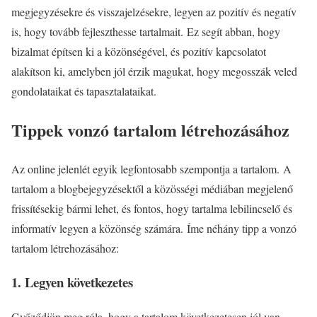
megjegyzésekre és visszajelzésekre, legyen az pozitív és negatív
is, hogy tovább fejleszthesse tartalmait. Ez segít abban, hogy
bizalmat építsen ki a közönségével, és pozitív kapcsolatot
alakítson ki, amelyben jól érzik magukat, hogy megosszák veled
gondolataikat és tapasztalataikat.
Tippek vonzó tartalom létrehozásához
Az online jelenlét egyik legfontosabb szempontja a tartalom. A
tartalom a blogbejegyzésektől a közösségi médiában megjelenő
frissítésekig bármi lehet, és fontos, hogy tartalma lebilincselő és
informatív legyen a közönség számára. Íme néhány tipp a vonzó
tartalom létrehozásához:
1. Legyen következetes
Győződjön meg róla, hogy a tartalom következetesen jól van