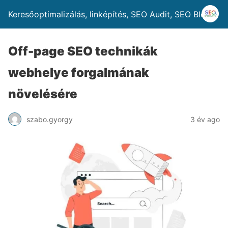
Keresőoptimalizálás, linképítés, SEO Audit, SEO Blog
Off-page SEO technikák
webhelye forgalmának
növelésére
szabo.gyorgy
3 év ago