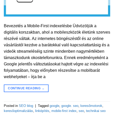
Bevezetés a Mobile-First indexelésbe Üdvözöljük a
digitális korszakban, ahol a mobileszközök életünk szerves
részévé váltak. Az internetes böngészéstől és az online
vásárlástól kezdve a barátokkal való kapcsolattartásig és a
videók streameléséig szinte mindenben nagymértékben
támaszkodunk okostelefonunkra. Ennek eredményeként a
Google jelentős változtatásokat hajtott végre az indexelési
folyamatában, hogy előnyben részesítse a mobilbarát
webhelyeket – írja be a
CONTINUE READING
→
Posted in
SEO blog
|
Tagged
google
,
google. seo
,
keresőmotorok
,
keresőoptimalizálás
,
linképítés
,
mobile-first index
,
seo
,
technikai seo