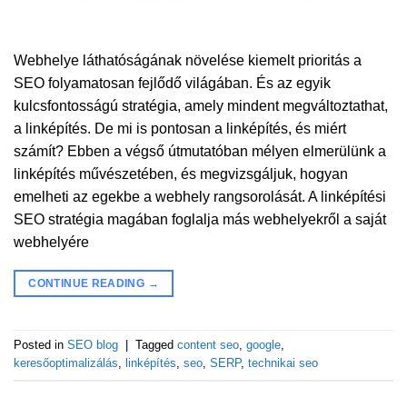
Webhelye láthatóságának növelése kiemelt prioritás a
SEO folyamatosan fejlődő világában. És az egyik
kulcsfontosságú stratégia, amely mindent megváltoztathat,
a linképítés. De mi is pontosan a linképítés, és miért
számít? Ebben a végső útmutatóban mélyen elmerülünk a
linképítés művészetében, és megvizsgáljuk, hogyan
emelheti az egekbe a webhely rangsorolását. A linképítési
SEO stratégia magában foglalja más webhelyekről a saját
webhelyére
CONTINUE READING
→
Posted in
SEO blog
|
Tagged
content seo
,
google
,
keresőoptimalizálás
,
linképítés
,
seo
,
SERP
,
technikai seo