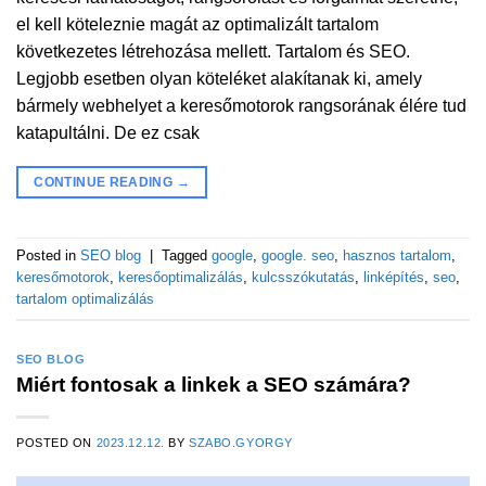
el kell köteleznie magát az optimalizált tartalom
következetes létrehozása mellett. Tartalom és SEO.
Legjobb esetben olyan köteléket alakítanak ki, amely
bármely webhelyet a keresőmotorok rangsorának élére tud
katapultálni. De ez csak
CONTINUE READING
→
Posted in
SEO blog
|
Tagged
google
,
google. seo
,
hasznos tartalom
,
keresőmotorok
,
keresőoptimalizálás
,
kulcsszókutatás
,
linképítés
,
seo
,
tartalom optimalizálás
SEO BLOG
Miért fontosak a linkek a SEO számára?
POSTED ON
2023.12.12.
BY
SZABO.GYORGY