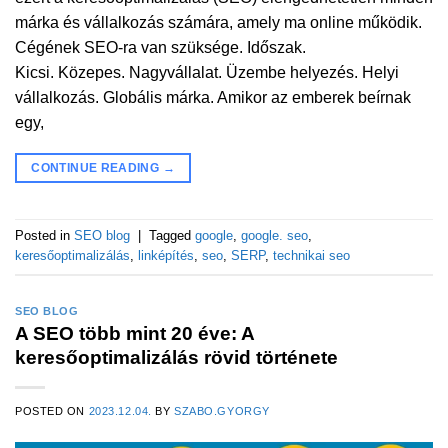
márka és vállalkozás számára, amely ma online működik.
Cégének SEO-ra van szüksége. Időszak.
Kicsi. Közepes. Nagyvállalat. Üzembe helyezés. Helyi
vállalkozás. Globális márka. Amikor az emberek beírnak
egy,
CONTINUE READING
→
Posted in
SEO blog
|
Tagged
google
,
google. seo
,
keresőoptimalizálás
,
linképítés
,
seo
,
SERP
,
technikai seo
SEO BLOG
A SEO több mint 20 éve: A
keresőoptimalizálás rövid története
POSTED ON
2023.12.04.
BY
SZABO.GYORGY