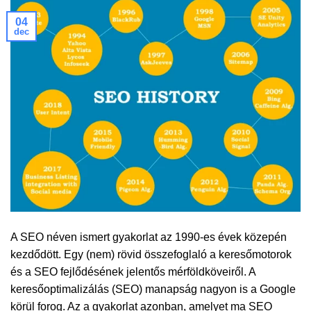
04
dec
A SEO néven ismert gyakorlat az 1990-es évek közepén
kezdődött. Egy (nem) rövid összefoglaló a keresőmotorok
és a SEO fejlődésének jelentős mérföldköveiről. A
keresőoptimalizálás (SEO) manapság nagyon is a Google
körül forog. Az a gyakorlat azonban, amelyet ma SEO