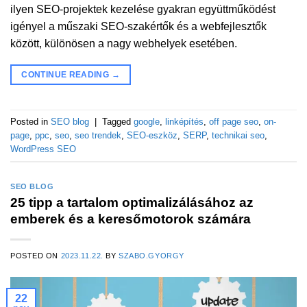
ilyen SEO-projektek kezelése gyakran együttműködést
igényel a műszaki SEO-szakértők és a webfejlesztők
között, különösen a nagy webhelyek esetében.
CONTINUE READING
→
Posted in
SEO blog
|
Tagged
google
,
linképítés
,
off page seo
,
on-
page
,
ppc
,
seo
,
seo trendek
,
SEO-eszköz
,
SERP
,
technikai seo
,
WordPress SEO
SEO BLOG
25 tipp a tartalom optimalizálásához az
emberek és a keresőmotorok számára
POSTED ON
2023.11.22.
BY
SZABO.GYORGY
22