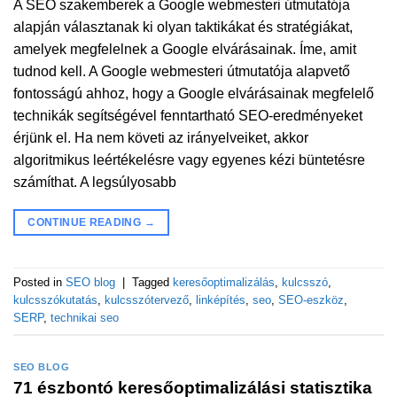
A SEO szakemberek a Google webmesteri útmutatója
alapján választanak ki olyan taktikákat és stratégiákat,
amelyek megfelelnek a Google elvárásainak. Íme, amit
tudnod kell. A Google webmesteri útmutatója alapvető
fontosságú ahhoz, hogy a Google elvárásainak megfelelő
technikák segítségével fenntartható SEO-eredményeket
érjünk el. Ha nem követi az irányelveiket, akkor
algoritmikus leértékelésre vagy egyenes kézi büntetésre
számíthat. A legsúlyosabb
CONTINUE READING
→
Posted in
SEO blog
|
Tagged
keresőoptimalizálás
,
kulcsszó
,
kulcsszókutatás
,
kulcsszótervező
,
linképítés
,
seo
,
SEO-eszköz
,
SERP
,
technikai seo
SEO BLOG
71 észbontó keresőoptimalizálási statisztika