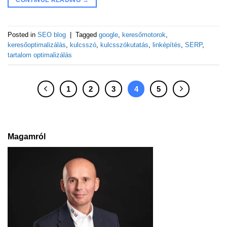
CONTINUE READING
→
Posted in
SEO blog
|
Tagged
google
,
keresőmotorok
,
keresőoptimalizálás
,
kulcsszó
,
kulcsszókutatás
,
linképítés
,
SERP
,
tartalom optimalizálás
1
2
3
4
5
Magamról