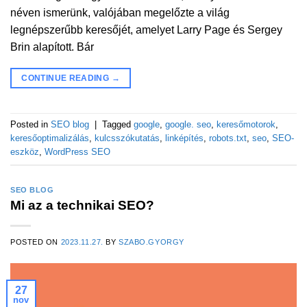
néven ismerünk, valójában megelőzte a világ
legnépszerűbb keresőjét, amelyet Larry Page és Sergey
Brin alapított. Bár
CONTINUE READING
→
Posted in
SEO blog
|
Tagged
google
,
google. seo
,
keresőmotorok
,
keresőoptimalizálás
,
kulcsszókutatás
,
linképítés
,
robots.txt
,
seo
,
SEO-
eszköz
,
WordPress SEO
SEO BLOG
Mi az a technikai SEO?
POSTED ON
2023.11.27.
BY
SZABO.GYORGY
27
nov