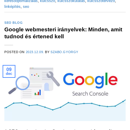
keresőoptimalizálás
,
kulcsszó
,
kulcsszókutatás
,
kulcsszótervező
,
linképítés
,
seo
SEO BLOG
Google webmesteri irányelvek: Minden, amit
tudnod és értened kell
POSTED ON
2023.12.09.
BY
SZABO.GYORGY
09
dec