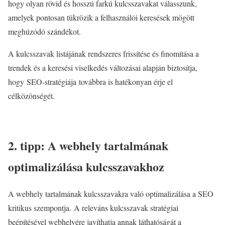
hogy olyan rövid és hosszú farkú kulcsszavakat válasszunk,
amelyek pontosan tükrözik a felhasználói keresések mögött
meghúzódó szándékot.
A kulcsszavak listájának rendszeres frissítése és finomítása a
trendek és a keresési viselkedés változásai alapján biztosítja,
hogy
SEO-stratégiája
továbbra is hatékonyan érje el
célközönségét.
2. tipp: A webhely tartalmának
optimalizálása kulcsszavakhoz
A webhely tartalmának kulcsszavakra való optimalizálása a SEO
kritikus szempontja. A releváns kulcsszavak stratégiai
beépítésével webhelyére javíthatja annak láthatóságát a