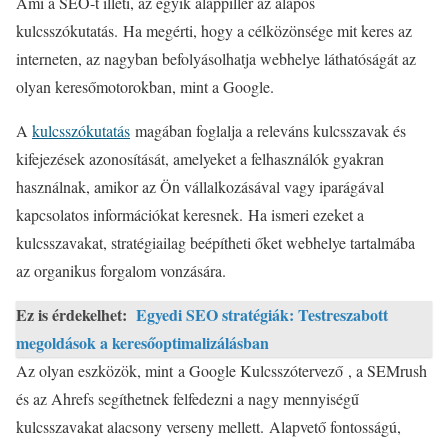
Ami a SEO-t illeti, az egyik alappillér az alapos
kulcsszókutatás. Ha megérti, hogy a célközönsége mit keres az
interneten, az nagyban befolyásolhatja webhelye láthatóságát az
olyan keresőmotorokban, mint a Google.
A
kulcsszókutatás
magában foglalja a releváns kulcsszavak és
kifejezések azonosítását, amelyeket a felhasználók gyakran
használnak, amikor az Ön vállalkozásával vagy iparágával
kapcsolatos információkat keresnek. Ha ismeri ezeket a
kulcsszavakat, stratégiailag beépítheti őket webhelye tartalmába
az organikus forgalom vonzására.
Ez is érdekelhet:
Egyedi SEO stratégiák: Testreszabott
megoldások a keresőoptimalizálásban
Az olyan eszközök, mint
a Google Kulcsszótervező
, a SEMrush
és az Ahrefs segíthetnek felfedezni a nagy mennyiségű
kulcsszavakat alacsony verseny mellett. Alapvető fontosságú,