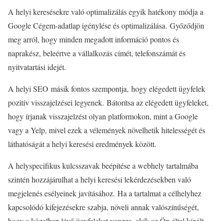
A helyi keresésekre való optimalizálás egyik hatékony módja a
Google Cégem-adatlap igénylése és optimalizálása. Győződjön
meg arról, hogy minden megadott információ pontos és
naprakész, beleértve a vállalkozás címét, telefonszámát és
nyitvatartási idejét.
A helyi SEO
másik fontos szempontja, hogy elégedett ügyfelek
pozitív visszajelzései legyenek. Bátorítsa az elégedett ügyfeleket,
hogy írjanak visszajelzést olyan platformokon, mint a Google
vagy a Yelp, mivel ezek a vélemények növelhetik hitelességét és
láthatóságát a helyi keresési eredmények között.
A helyspecifikus kulcsszavak beépítése a webhely tartalmába
szintén hozzájárulhat a helyi keresési lekérdezésekben való
megjelenés esélyeinek javításához. Ha a tartalmat a célhelyhez
kapcsolódó kifejezésekre szabja, növeli annak valószínűségét,
hogy a közelben lévő ügyfeleket vonzza, akik az Ön által kínált