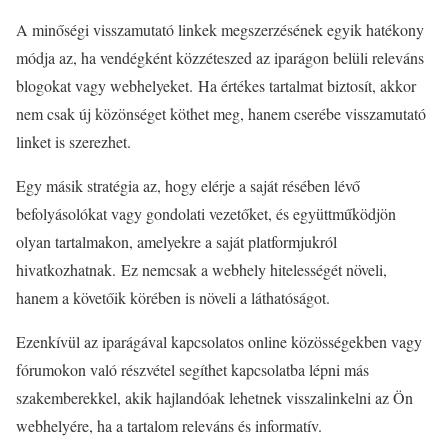
A minőségi visszamutató linkek megszerzésének egyik hatékony
módja az, ha vendégként közzéteszed az iparágon belüli releváns
blogokat vagy webhelyeket. Ha értékes tartalmat biztosít, akkor
nem csak új közönséget köthet meg, hanem cserébe visszamutató
linket is szerezhet.
Egy másik stratégia az, hogy elérje a saját résében lévő
befolyásolókat vagy gondolati vezetőket, és együttműködjön
olyan tartalmakon, amelyekre a saját platformjukról
hivatkozhatnak. Ez nemcsak a webhely hitelességét növeli,
hanem a követőik körében is növeli a láthatóságot.
Ezenkívül az iparágával kapcsolatos online közösségekben vagy
fórumokon való részvétel segíthet kapcsolatba lépni más
szakemberekkel, akik hajlandóak lehetnek visszalinkelni az Ön
webhelyére, ha a tartalom releváns és informatív.