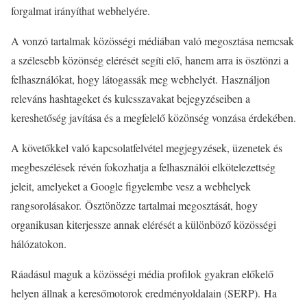
forgalmat irányíthat webhelyére.
A vonzó tartalmak közösségi médiában való megosztása nemcsak
a szélesebb közönség elérését segíti elő, hanem arra is ösztönzi a
felhasználókat, hogy látogassák meg webhelyét. Használjon
releváns hashtageket és kulcsszavakat bejegyzéseiben a
kereshetőség javítása és a megfelelő közönség vonzása érdekében.
A követőkkel való kapcsolatfelvétel megjegyzések, üzenetek és
megbeszélések révén fokozhatja a felhasználói elkötelezettség
jeleit, amelyeket a Google figyelembe vesz a webhelyek
rangsorolásakor. Ösztönözze tartalmai megosztását, hogy
organikusan kiterjessze annak elérését a különböző közösségi
hálózatokon.
Ráadásul maguk a közösségi média profilok gyakran előkelő
helyen állnak a keresőmotorok eredményoldalain (SERP). Ha