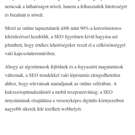
nemcsak a láthatóságot növeli, hanem a felhasználók hitelességét
és bizalmát is növeli.
Mivel az online tapasztalatok több mint 90%-a keresőmotoros
lekérdezéssel kezdődik, a SEO figyelmen kívül hagyása azt
jelentheti, hogy értékes lehetőségeket veszít el a célközönséggel
való kapcsolatteremtésben.
Ahogy az algoritmusok fejlődnek és a fogyasztói magatartások
változnak, a SEO trendekkel való lépéstartás elengedhetetlen
ahhoz, hogy relevánsak maradjanak az online szférában. A
kulcsszóoptimalizálástól a mobil reszponzivitásig, a SEO
árnyalatainak elsajátítása a versenyképes digitális környezetben
nagyobb sikerek felé terelheti webhelyét.