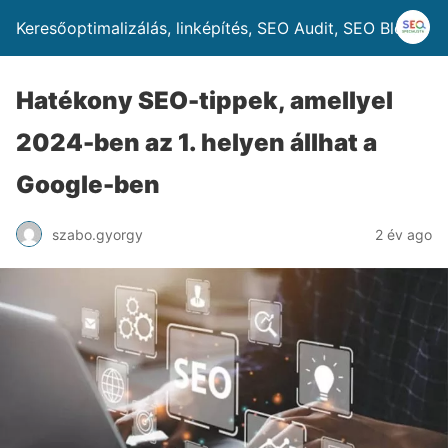
Keresőoptimalizálás, linképítés, SEO Audit, SEO Blog
Hatékony SEO-tippek, amellyel
2024-ben az 1. helyen állhat a
Google-ben
szabo.gyorgy
2 év ago