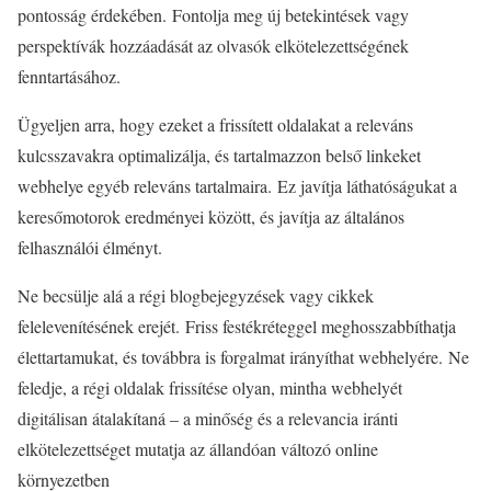
pontosság érdekében. Fontolja meg új betekintések vagy
perspektívák hozzáadását az olvasók elkötelezettségének
fenntartásához.
Ügyeljen arra, hogy ezeket a frissített oldalakat a releváns
kulcsszavakra optimalizálja, és tartalmazzon belső linkeket
webhelye egyéb releváns tartalmaira. Ez javítja láthatóságukat a
keresőmotorok eredményei között, és javítja az általános
felhasználói élményt.
Ne becsülje alá a régi blogbejegyzések vagy cikkek
felelevenítésének erejét. Friss festékréteggel meghosszabbíthatja
élettartamukat, és továbbra is forgalmat irányíthat webhelyére. Ne
feledje, a régi oldalak frissítése olyan, mintha webhelyét
digitálisan átalakítaná – a minőség és a relevancia iránti
elkötelezettséget mutatja az állandóan változó online
környezetben