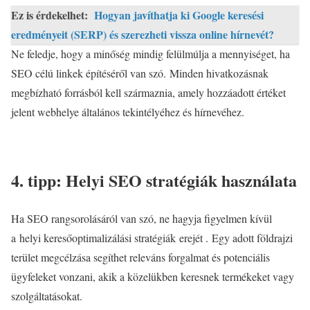
Ez is érdekelhet:
Hogyan javíthatja ki Google keresési
eredményeit (SERP) és szerezheti vissza online hírnevét?
Ne feledje, hogy a minőség mindig felülmúlja a mennyiséget, ha
SEO célú linkek építéséről van szó. Minden hivatkozásnak
megbízható forrásból kell származnia, amely hozzáadott értéket
jelent webhelye általános tekintélyéhez és hírnevéhez.
4. tipp: Helyi SEO stratégiák használata
Ha SEO rangsorolásáról van szó, ne hagyja figyelmen kívül
a
helyi keresőoptimalizálási stratégiák
erejét . Egy adott földrajzi
terület megcélzása segíthet releváns forgalmat és potenciális
ügyfeleket vonzani, akik a közelükben keresnek termékeket vagy
szolgáltatásokat.