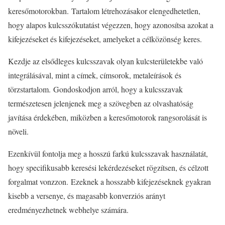
keresőmotorokban. Tartalom létrehozásakor elengedhetetlen,
hogy alapos kulcsszókutatást végezzen, hogy azonosítsa azokat a
kifejezéseket és kifejezéseket, amelyeket a célközönség keres.
Kezdje az elsődleges kulcsszavak olyan kulcsterületekbe való
integrálásával, mint a címek, címsorok, metaleírások és
törzstartalom. Gondoskodjon arról, hogy a kulcsszavak
természetesen jelenjenek meg a szövegben az olvashatóság
javítása érdekében, miközben a keresőmotorok rangsorolását is
növeli.
Ezenkívül fontolja meg a hosszú farkú kulcsszavak használatát,
hogy specifikusabb keresési lekérdezéseket rögzítsen, és célzott
forgalmat vonzzon. Ezeknek a hosszabb kifejezéseknek gyakran
kisebb a versenye, és magasabb konverziós arányt
eredményezhetnek webhelye számára.