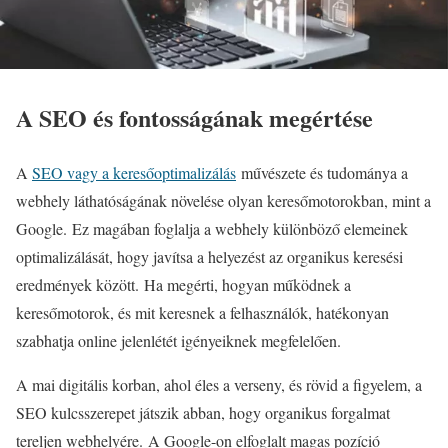
A SEO és fontosságának megértése
A
SEO vagy a keresőoptimalizálás
művészete és tudománya a
webhely láthatóságának növelése olyan keresőmotorokban, mint a
Google. Ez magában foglalja a webhely különböző elemeinek
optimalizálását, hogy javítsa a helyezést az organikus keresési
eredmények között. Ha megérti, hogyan működnek a
keresőmotorok, és mit keresnek a felhasználók, hatékonyan
szabhatja online jelenlétét igényeiknek megfelelően.
A mai digitális korban, ahol éles a verseny, és rövid a figyelem, a
SEO kulcsszerepet játszik abban, hogy organikus forgalmat
tereljen webhelyére. A Google-on elfoglalt magas pozíció