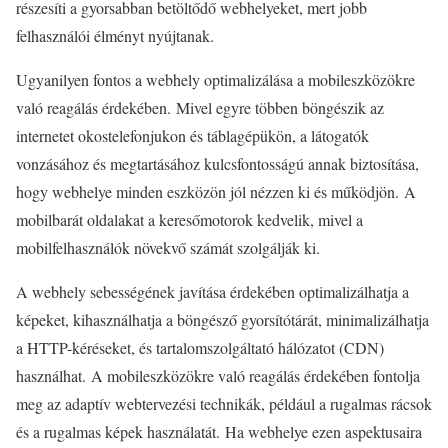
részesíti a gyorsabban betöltődő webhelyeket, mert jobb
felhasználói élményt nyújtanak.
Ugyanilyen fontos a webhely optimalizálása a mobileszközökre
való reagálás érdekében. Mivel egyre többen böngészik az
internetet okostelefonjukon és táblagépükön, a látogatók
vonzásához és megtartásához kulcsfontosságú annak biztosítása,
hogy webhelye minden eszközön jól nézzen ki és működjön. A
mobilbarát oldalakat a keresőmotorok kedvelik, mivel a
mobilfelhasználók növekvő számát szolgálják ki.
A webhely sebességének javítása érdekében optimalizálhatja a
képeket, kihasználhatja a böngésző gyorsítótárát, minimalizálhatja
a HTTP-kéréseket, és tartalomszolgáltató hálózatot (CDN)
használhat. A mobileszközökre való reagálás érdekében fontolja
meg az adaptív webtervezési technikák, például a rugalmas rácsok
és a rugalmas képek használatát. Ha webhelye ezen aspektusaira